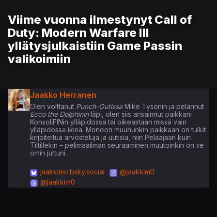
Viime vuonna ilmestynyt Call of
Duty: Modern Warfare III
yllätysjulkaistiin Game Passin
valikoimiin
Jaakko Herranen
Olen voittanut
Punch-Outissa
Mike Tysonin ja pelannut
Ecco the Dolphinin
läpi, olen siis ansainnut paikkani
KonsoliFINin ylläpidossa tai oikeastaan missä vain
ylläpidossa ikinä. Moneen muuhunkin paikkaan on tullut
kirjoiteltua arvosteluja ja uutisia, niin Pelaajaan kuin
Tiltillekin – pelimaailman seuraaminen muutoinkin on se
omin juttuni.
jaakkimo.bsky.social
@jaakkim0
@jaakkim0