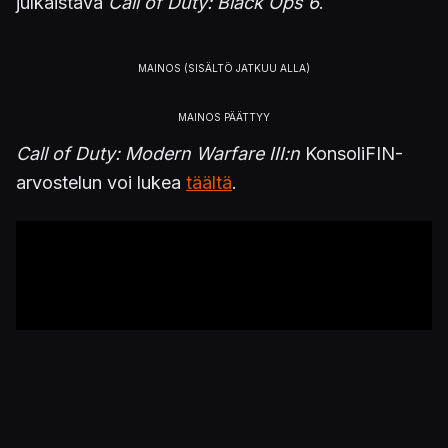
julkaistava
Call of Duty: Black Ops 6
.
Call of Duty: Modern Warfare III:n
KonsoliFIN-
arvostelun voi lukea
täältä
.