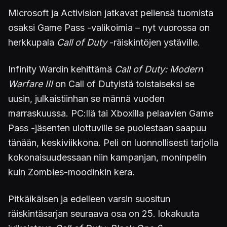
Microsoft ja Activision jatkavat peliensä tuomista
osaksi Game Pass -valikoimia – nyt vuorossa on
herkkupala
Call of Duty
-räiskintöjen ystäville.
Infinity Wardin kehittämä
Call of Duty: Modern
Warfare III
on Call of Dutyistä toistaiseksi se
uusin, julkaistiinhan se männä vuoden
marraskuussa. PC:llä tai Xboxilla pelaavien Game
Pass -jäsenten ulottuville se puolestaan saapuu
tänään, keskiviikkona. Peli on luonnollisesti tarjolla
kokonaisuudessaan niin kampanjan, moninpelin
kuin Zombies-moodinkin kera.
Pitkäikäisen ja edelleen varsin suositun
räiskintäsarjan seuraava osa on 25. lokakuuta