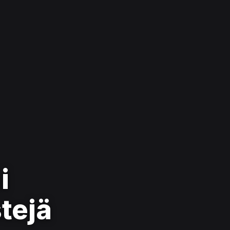
i
tejä