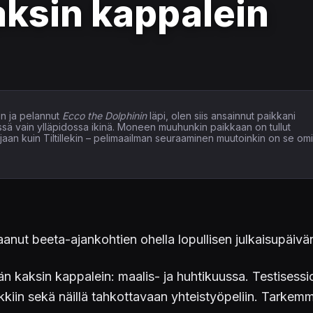
aksin kappalein
n ja pelannut
Ecco the Dolphinin
läpi, olen siis ansainnut paikkani
issä vain ylläpidossa ikinä. Moneen muuhunkin paikkaan on tullut
elaajaan kuin Tiltillekin – pelimaailman seuraaminen muutoinkin on se om
aanut beeta-ajankohtien ohella lopullisen julkaisupäivä
än kaksin kappalein: maalis- ja huhtikuussa. Testisessi
kkiin sekä näillä tahkottavaan yhteistyöpeliin. Tark