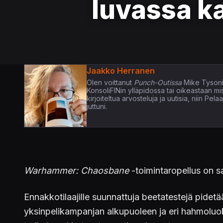
luvassa k
Jaakko Herranen
Olen voittanut
Punch-Outissa
Mike Tysoni
KonsoliFINin ylläpidossa tai oikeastaan m
kirjoiteltua arvosteluja ja uutisia, niin P
juttuni.
Warhammer: Chaosbane
-toimintaropellus on s
Ennakkotilaajille suunnattuja beetatestejä pidetä
yksinpelikampanjan alkupuoleen ja eri hahmoluo