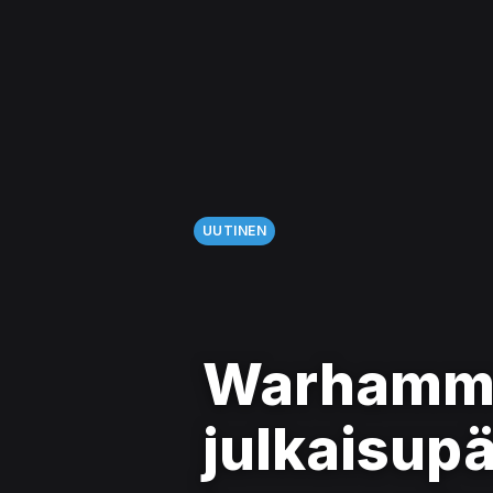
UUTINEN
Warhamme
julkaisupä