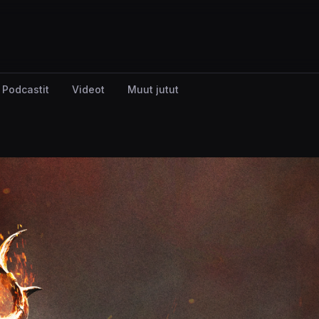
Podcastit
Videot
Muut jutut