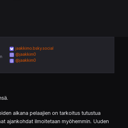
jaakkimo.bsky.social
@jaakkim0
in
@jaakkim0
nsä.
oiden aikana pelaajien on tarkoitus tutustua
emmat ajankohdat ilmoitetaan myöhemmin. Uuden