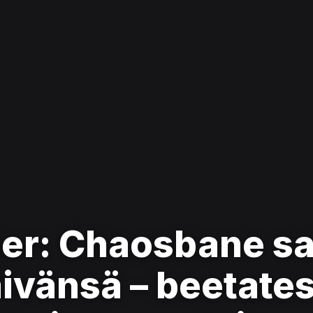
r: Chaosbane sa
ivänsä – beetates