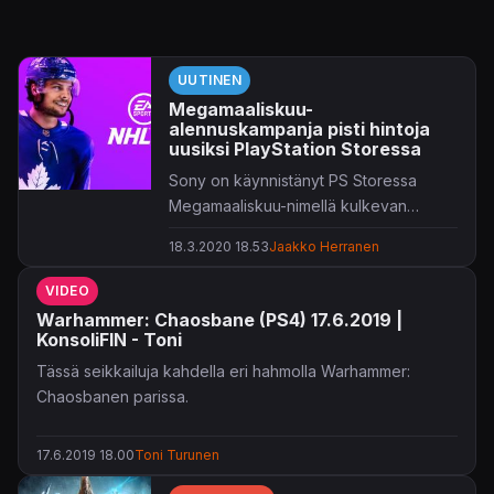
UUTINEN
Megamaaliskuu-
alennuskampanja pisti hintoja
uusiksi PlayStation Storessa
Sony on käynnistänyt PS Storessa
Megamaaliskuu-nimellä kulkevan
alennuskampanjan.
18.3.2020 18.53
Jaakko Herranen
VIDEO
Warhammer: Chaosbane (PS4) 17.6.2019 |
KonsoliFIN - Toni
Tässä seikkailuja kahdella eri hahmolla Warhammer:
Chaosbanen parissa.
17.6.2019 18.00
Toni Turunen