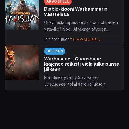
ARVOSTELU
Diablo-klooni Warhammerin
vaatteissa
Onko tästä tapauksesta iloa luuttipelien
ystäville? Noei. Ainakaan täyteen
hintaan.
12.6.2019 18.00
T U H O M U R S U
UUTINEN
Warhammer: Chaosbane
laajenee reilusti vielä julkaisunsa
jälkeen
Pian ilmestyvän
Warhammer:
Chaosbane
-toimintaropelluksen
lisäsisältösuunnitelmat alkavat olla
29.5.2019 17.43
Jaakko Herranen
selvillä.
UUTINEN
Julkaisun jälkeen luvassa on ainakin
Esittelyvideo käy läpi kesällä
neljä erillistä lisäosaa, joissa
julkaistavan Warhammer:
rummutetaan olevan reilusti lisää
Chaosbanen taustatarinaa
pelattavaa ja uusia taitoja. Neljännen