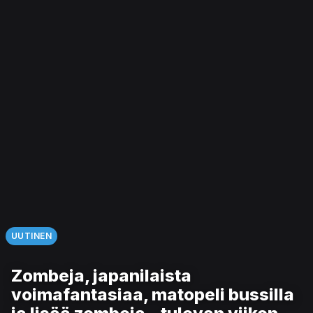
UUTINEN
Zombeja, japanilaista
voimafantasiaa, matopeli bussilla