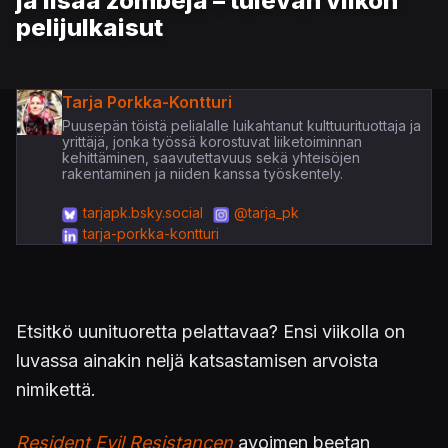
ja lisää zombeja – tulevan viikon
pelijulkaisut
Tarja Porkka-Kontturi
Puusepän töistä pelialalle luikahtanut kulttuurituottaja ja
yrittäjä, jonka työssä korostuvat liiketoiminnan
kehittäminen, saavutettavuus sekä yhteisöjen
rakentaminen ja niiden kanssa työskentely.
tarjapk.bsky.social
@tarja_pk
tarja-porkka-kontturi
Etsitkö uunituoretta pelattavaa? Ensi viikolla on
luvassa ainakin neljä katsastamisen arvoista
nimikettä.
Resident Evil Resistancen
avoimen beetan