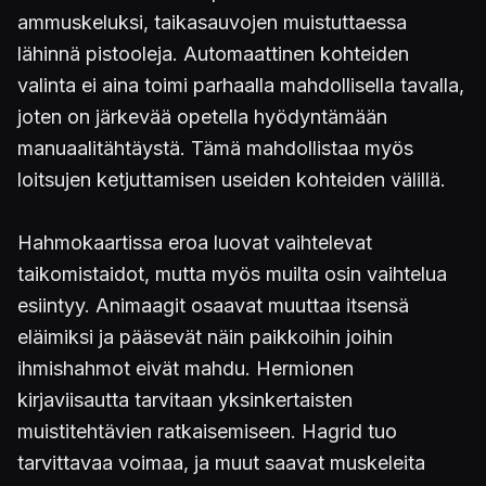
ammuskeluksi, taikasauvojen muistuttaessa
lähinnä pistooleja. Automaattinen kohteiden
valinta ei aina toimi parhaalla mahdollisella tavalla,
joten on järkevää opetella hyödyntämään
manuaalitähtäystä. Tämä mahdollistaa myös
loitsujen ketjuttamisen useiden kohteiden välillä.
Hahmokaartissa eroa luovat vaihtelevat
taikomistaidot, mutta myös muilta osin vaihtelua
esiintyy. Animaagit osaavat muuttaa itsensä
eläimiksi ja pääsevät näin paikkoihin joihin
ihmishahmot eivät mahdu. Hermionen
kirjaviisautta tarvitaan yksinkertaisten
muistitehtävien ratkaisemiseen. Hagrid tuo
tarvittavaa voimaa, ja muut saavat muskeleita