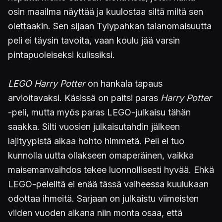
osin maailma näyttää ja kuulostaa siltä miltä sen
olettaakin. Sen sijaan Tylypahkan taianomaisuutta
peli ei täysin tavoita, vaan koulu jää varsin
pintapuoleiseksi kulissiksi.
LEGO Harry Potter
on hankala tapaus
arvioitavaksi. Käsissä on paitsi paras
Harry Potter
-peli, mutta myös paras LEGO-julkaisu tähän
saakka. Silti vuosien julkaisutahdin jälkeen
lajityypistä alkaa hohto himmetä. Peli ei tuo
kunnolla uutta ollakseen omaperäinen, vaikka
maisemanvaihdos tekee luonnollisesti hyvää. Ehkä
LEGO-peleiltä ei enää tässä vaiheessa kuulukaan
odottaa ihmeitä. Sarjaan on julkaistu viimeisten
viiden vuoden aikana niin monta osaa, että