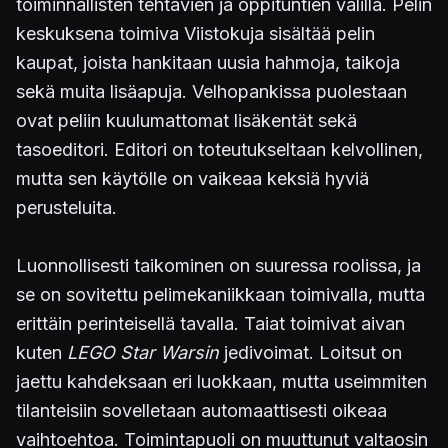
toiminnallisten tehtävien ja oppituntien välillä. Pelin
keskuksena toimiva Viistokuja sisältää pelin
kaupat, joista hankitaan uusia hahmoja, taikoja
sekä muita lisäapuja. Velhopankissa puolestaan
ovat peliin kuulumattomat lisäkentät sekä
tasoeditori. Editori on toteutukseltaan kelvollinen,
mutta sen käytölle on vaikeaa keksiä hyviä
perusteluita.
Luonnollisesti taikominen on suuressa roolissa, ja
se on sovitettu pelimekaniikkaan toimivalla, mutta
erittäin perinteisellä tavalla. Taiat toimivat aivan
kuten
LEGO Star Warsin
jedivoimat. Loitsut on
jaettu kahdeksaan eri luokkaan, mutta useimmiten
tilanteisiin sovelletaan automaattisesti oikeaa
vaihtoehtoa. Toimintapuoli on muuttunut valtaosin