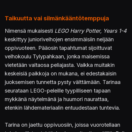
Taikuutta vai silmänkääntötemppuja
Nimensä mukaisesti
LEGO Harry Potter, Years 1-4
keskittyy juniorivelhojen ensimmäisiin neljään
oppivuoteen. Pääosin tapahtumat sijoittuvat
velhokoulu Tylypahkaan, jonka maisemissa
vietetään valtaosa peliajasta. Vaikka muitakin
keskeisiä paikkoja on mukana, ei edestakaisin
juoksemisen tunnetta pysty välttämään. Tarinaa
seurataan LEGO-peleille tyypilliseen tapaan
mykkänä näytelmänä ja huumori naurattaa,
etenkin lähdemateriaalin entuudestaan tuntevia.
Tarina on jaettu oppivuosiin, joissa vuorotellaan