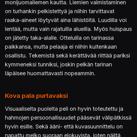
monijuomaliemen kautta. Liemien valmistaminen
on turhankin pelkistettyä ja niihin tarvittavat
raaka-aineet löytyvät aina lähistöltä. Luudilla voi
lentää, mutta vain rajatuilla alueilla. Myös huispaus
on jätetty taka-alalle. Otteluilla on tarinassa
paikkansa, mutta pelaaja ei niihin kuitenkaan
osallistu. Tekemistä sekä kerättävää riittää pariksi
kymmeneksi tunniksi, joskin pelkän tarinan
läpäisee huomattavasti nopeammin.
Kova pala purtavaksi
Visuaaliselta puolelta peli on hyvin toteutettu ja
hahmojen persoonallisuudet pääsevät välipätkissä
hyvin esille. Sekä ääni- että kuvasuunnittelu on
napattu melko suoraan elokuvista, joten näiltä