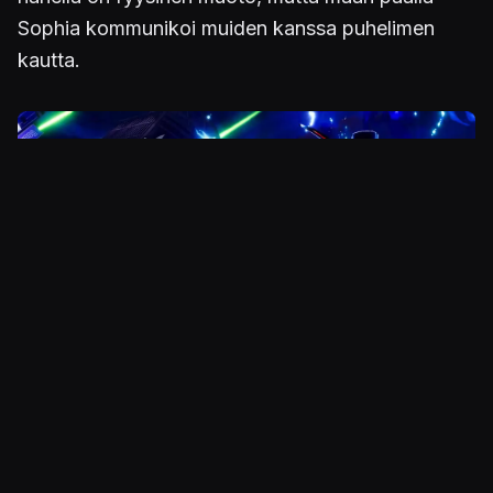
Sophia kommunikoi muiden kanssa puhelimen
kautta.
Kuva
Kahden maailman kohtaaminen
Kuten jo aloituskappaleessa tuli vihjattua,
Persona