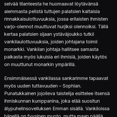
selvää tilanteesta he huomaavat löytävänsä
aiemmasta pelistä tuttujen palatsien kaltaisia
rinnakkaisulottuvuuksia, jossa erilaisten ihmisten
varjo-olennot muuttuvat hurjiksi olennoiksi. Tällä
kertaa palatsien sijaan ystäväjoukko tutkii
vankilaulottuvuuksia, joiden johtajana toimii
monarkki. Vankilan johtaja hallitsee samasta
paikasta myös lukuisia eri ihmisiä, joiden käytös
on muuttunut monarkin ympärillä.
Ensimmäisessä vankilassa sankarimme tapaavat
myös uuden tuttavuuden – Sophian.
Punatukkainen jojoileva taistelija esittelee itsensä
ihmiskunnan kumppanina, joka elää suositun
älypuhelinsovelluksen Emman sisällä. Vankiloissa
hänellä on fyysinen muoto, mutta maan päällä