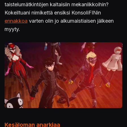
taistelumätkintöjen kaltaisiin mekaniikkoihin?
Kokeiltuani nimikettä ensiksi KonsoliFINin
ennakkoa
varten olin jo alkumaistiaisen jälkeen
myyty.
Kuva
Kesäloman anarkiaa