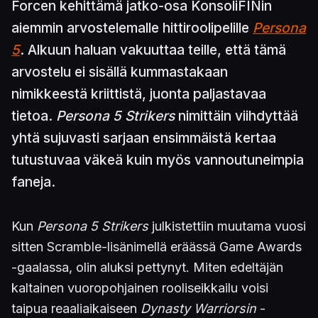
Forcen kehittämä jatko-osa KonsoliFINin
aiemmin arvostelemalle hittiroolipelille
Persona
5
. Alkuun haluan vakuuttaa teille, että tämä
arvostelu ei sisällä kummastakaan
nimikkeestä kriittistä, juonta paljastavaa
tietoa.
Persona 5 Strikers
nimittäin viihdyttää
yhtä sujuvasti sarjaan ensimmäistä kertaa
tutustuvaa väkeä kuin myös vannoutuneimpia
faneja.
Kun
Persona 5 Strikers
julkistettiin muutama vuosi
sitten Scramble-lisänimellä eräässä Game Awards
-gaalassa, olin aluksi pettynyt. Miten edeltäjän
kaltainen vuoropohjainen rooliseikkailu voisi
taipua reaaliaikaiseen
Dynasty Warriorsin
-