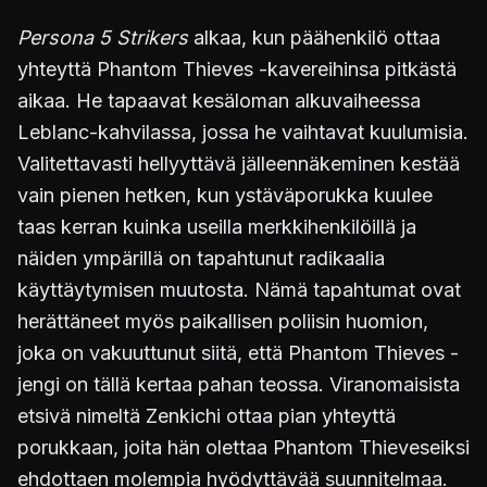
Persona 5 Strikers
alkaa, kun päähenkilö ottaa
yhteyttä Phantom Thieves -kavereihinsa pitkästä
aikaa. He tapaavat kesäloman alkuvaiheessa
Leblanc-kahvilassa, jossa he vaihtavat kuulumisia.
Valitettavasti hellyyttävä jälleennäkeminen kestää
vain pienen hetken, kun ystäväporukka kuulee
taas kerran kuinka useilla merkkihenkilöillä ja
näiden ympärillä on tapahtunut radikaalia
käyttäytymisen muutosta. Nämä tapahtumat ovat
herättäneet myös paikallisen poliisin huomion,
joka on vakuuttunut siitä, että Phantom Thieves -
jengi on tällä kertaa pahan teossa. Viranomaisista
etsivä nimeltä Zenkichi ottaa pian yhteyttä
porukkaan, joita hän olettaa Phantom Thieveseiksi
ehdottaen molempia hyödyttävää suunnitelmaa.