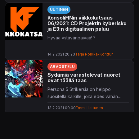
Aiempinakin kuukausina PS Plus -
UUTINEN
vuodoissa nappiin osunut Dealabs
KonsoliFINin viikkokatsaus
kertoo tuttuun tyyliin tulevat nimikkeet.
06/2021: CD Projektin kyberisku
Tarjolle saapuisi yhteistyöseikkailu
ja E3:n digitaalinen paluu
Deep Rock Galactic
, Codemastersin
Hyvää ystävänpäivää! ?
kaahailu
DIRT 5
sekä toimintaropellus
Persona 5 Strikers
. Nyt vain
14.2.2021 20.23
Tarja Porkka-Kontturi
odottelemaan Sonyn virallista
julkistusta.
ARVOSTELU
Alla vielä 4. tammikuuta vaihtuvan Plus-
Sydämiä varastelevat nuoret
ovat täällä taas
valikoiman nimikkeet, alustat ja
mahdolliset arvostelulinkit:
Persona 5 Strikersia on helppo
suositella kaikille, joita edes vähän
japaniroolipelien tarjoamat seikkailut
13.2.2021 09.00
Emmi Hattunen
kiinnostavat.
ARTIKKELI
Tässä Shibuyassa meno maistuu
uusille tulokkaille ja