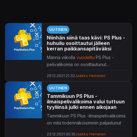
UUTINEN
Niinhän siinä taas kävi: PS Plus -
huhuilu osoittautui jälleen
kerran paikkansapitäväksi
Männä viikolla
vuodettu
PS Plus -
pelivalikoima on osoittautunut
todenperäiseksi myös Sonyn virallisen
29.12.2021 21.32
Jaakko Herranen
ilmoituksen mukaan.
UUTINEN
Tammikuun PS Plus -
ilmaispelivalikoima valui tuttuun
tyyliinsä julki ennen aikojaan
Tammikuun PS Plus -ilmaispelivalikoima
on mitä todennäköisimmin paljastunut
ennen aikojaan.
23.12.2021 00.16
Jaakko Herranen