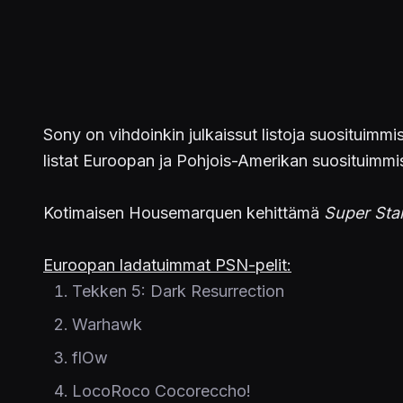
Sony on vihdoinkin julkaissut listoja suosituimm
listat Euroopan ja Pohjois-Amerikan suosituimmis
Kotimaisen Housemarquen kehittämä
Super Sta
Euroopan ladatuimmat PSN-pelit:
Tekken 5: Dark Resurrection
Warhawk
flOw
LocoRoco Cocoreccho!