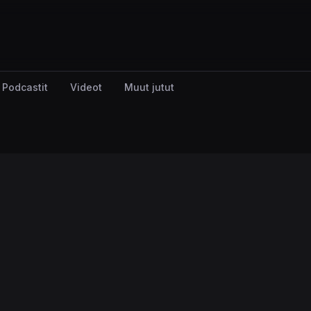
Podcastit
Videot
Muut jutut