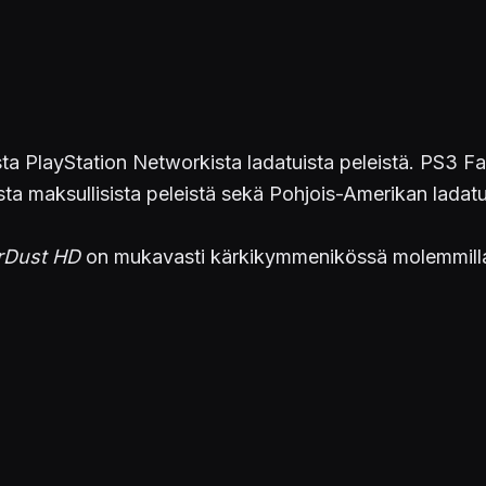
ista PlayStation Networkista ladatuista peleistä. PS3 
ta maksullisista peleistä sekä Pohjois-Amerikan ladatu
rDust HD
on mukavasti kärkikymmenikössä molemmilla 