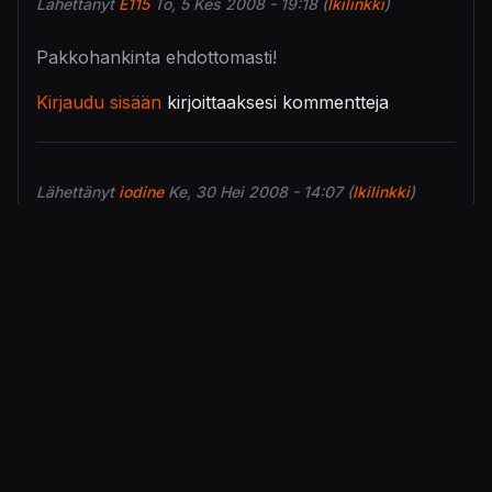
Lähettänyt
E115
To, 5 Kes 2008 - 19:18 (
Ikilinkki
)
Pakkohankinta ehdottomasti!
Kirjaudu sisään
kirjoittaaksesi kommentteja
Lähettänyt
iodine
Ke, 30 Hei 2008 - 14:07 (
Ikilinkki
)
Kakkostraileissa huomasin pari asiaa: Oikeat
autolisenssit (Audi, Ferrari, MB jne...), lisenssiautot
lentävät myös katolleen (mitä ei valmistajat ole
koskaan antaneet tehdä!) sekä mukana myös
ennen lisensoimaton Porsche (näkyy
siviililiikenteessä). Rockstar laittanut todellakin
rahaa palamaan?
Kirjaudu sisään
kirjoittaaksesi kommentteja