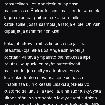
kaasutellaan Los Angelesin hulppeissa
maisemisssa. Äärirealistisesti mallinnettu kaupunki
tarjoaa komeat puitteet uskomattomille
katukisoille, jossa sääntöjä ja ratoja ei ole. On vain
kilpailijat ja äärimmäinen kisa!
Pelaajat tekevät reittivalintansa itse ja ilman
lataustaukoja, eikä Los Angelesin avoin ja
kooltaan valtava ympäristö ole hetkessä läpi
koluttu. Kaupunki on myös autenttisesti
mallinnettu, joten citynsä tuntevat voivat
todellakin tuntea olevansa sen kuumassa
ilmapiirissä kuin oikeasti! Lisäksi ajokkeja voi
kustomoida lukuisilla tavoilla, aina suorituskyvystä
ulkonäköön ja vaihtoehtoja löytyy tuontiautoista
muskelikaaroihin ja nopeisiin moottoripyöriin. Näin