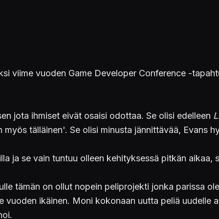
siksi viime vuoden Game Developer Conference -tapa
sen jota ihmiset eivät osaisi odottaa. Se olisi edelleen
L
n myös tälläinen'. Se olisi minusta jännittävää, Evans hy
la ja se vain tuntuu olleen kehityksessä pitkän aikaa, s
ulle tämän on ollut nopein peliprojekti jonka parissa ol
e vuoden ikäinen. Moni kokonaan uutta peliä uudelle alu
oi.