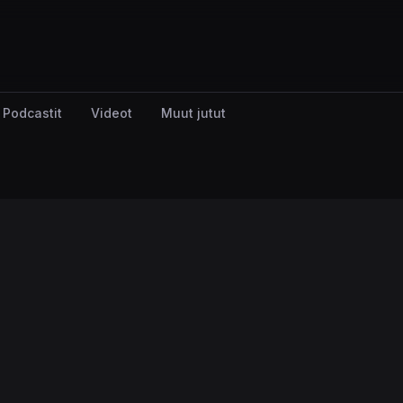
Podcastit
Videot
Muut jutut