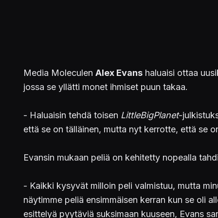
Media Moleculen
Alex Evans
haluaisi ottaa uu
jossa se yllätti monet ihmiset puun takaa.
- Haluaisin tehdä toisen
LittleBigPlanet
-julkistuk
että se on tälläinen, mutta nyt kerrotte, että se o
Evansin mukaan peliä on kehitetty nopealla tahdil
- Kaikki kysyvät milloin peli valmistuu, mutta min
näytimme peliä ensimmäisen kerran kun se oli all
esittelyä pyytäviä suksimaan kuuseen, Evans san