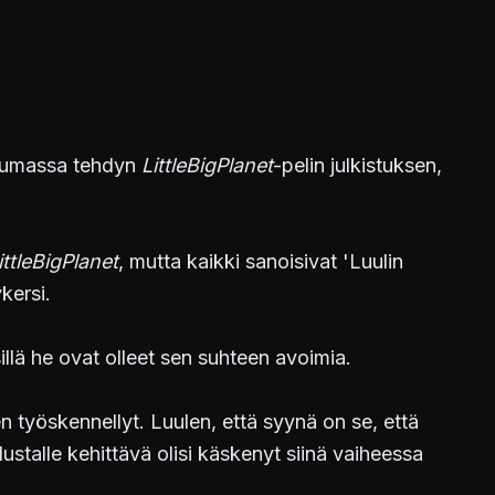
htumassa tehdyn
LittleBigPlanet
-pelin julkistuksen,
ittleBigPlanet
, mutta kaikki sanoisivat 'Luulin
kersi.
illä he ovat olleet sen suhteen avoimia.
en työskennellyt. Luulen, että syynä on se, että
stalle kehittävä olisi käskenyt siinä vaiheessa