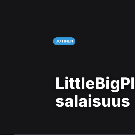
UUTINEN
LittleBigPl
salaisuus