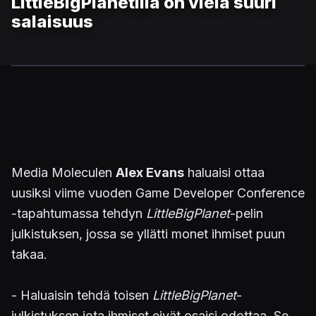
LittleBigPlanetilla on vielä suuri
salaisuus
Media Moleculen
Alex Evans
haluaisi ottaa
uusiksi viime vuoden Game Developer Conference
-tapahtumassa tehdyn
LittleBigPlanet
-pelin
julkistuksen, jossa se yllätti monet ihmiset puun
takaa.
- Haluaisin tehdä toisen
LittleBigPlanet
-
julkistuksen jota ihmiset eivät osaisi odottaa. Se