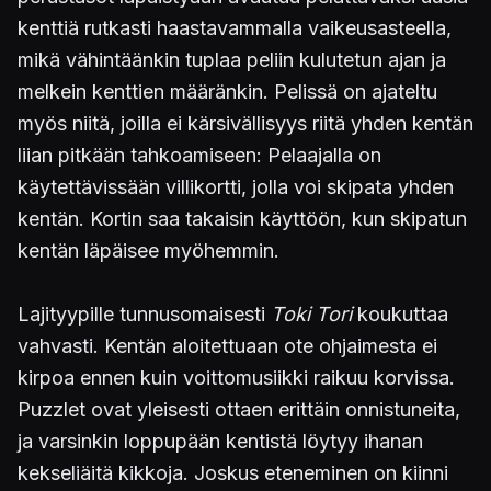
kenttiä rutkasti haastavammalla vaikeusasteella,
mikä vähintäänkin tuplaa peliin kulutetun ajan ja
melkein kenttien määränkin. Pelissä on ajateltu
myös niitä, joilla ei kärsivällisyys riitä yhden kentän
liian pitkään tahkoamiseen: Pelaajalla on
käytettävissään villikortti, jolla voi skipata yhden
kentän. Kortin saa takaisin käyttöön, kun skipatun
kentän läpäisee myöhemmin.
Lajityypille tunnusomaisesti
Toki Tori
koukuttaa
vahvasti. Kentän aloitettuaan ote ohjaimesta ei
kirpoa ennen kuin voittomusiikki raikuu korvissa.
Puzzlet ovat yleisesti ottaen erittäin onnistuneita,
ja varsinkin loppupään kentistä löytyy ihanan
kekseliäitä kikkoja. Joskus eteneminen on kiinni