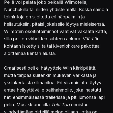
Peliä voi pelata joko pelkällä Wiimotella,
Nunchukilla tai niiden yhdistelmällä. Koska samoja
toimintoja on sijoitettu eri näppäimiin ja
heilautuksiin, pitäisi jokaiselle löytyä mieleisensä.
Wiimoten osoitintoiminnot vaativat vakaata kättä,
sillä peli on virheiden suhteen ankara. Väärään
kohtaan isketty silta tai kivenlohkare pakottaa
aloittamaa kentän alusta.
Graafisesti peli ei hätyyttele Wiin kärkipäätä,
mutta tarjoaa kuitenkin mukavan värikästä ja
yksinkertaista silmäniloa. Erityismaininta täytyy
antaa hellyyttävälle päähahmolle, joka ihastutti
heti ensimmäisessä trailerissa ja piti lumonsa läpi
pelin. Musiikkipuolella
Toki Tori
onnistuu
viihdyttämään pirteillä melodioillaan, jotka on