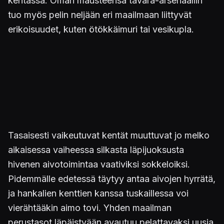
kentässä. Oman mausteensa tavara-arsenaaliin
tuo myös pelin neljään eri maailmaan liittyvät
erikoisuudet, kuten ötökkäimuri tai vesikupla.
Tasaisesti vaikeutuvat kentät muuttuvat jo melko
aikaisessa vaiheessa silkasta läpijuoksusta
hivenen aivotoimintaa vaativiksi sokkeloiksi.
Pidemmälle edetessä täytyy antaa aivojen hyrrätä,
ja hankalien kenttien kanssa tuskaillessa voi
vierähtääkin aimo tovi. Yhden maailman
perustasot läpäistyään avautuu pelattavaksi uusia