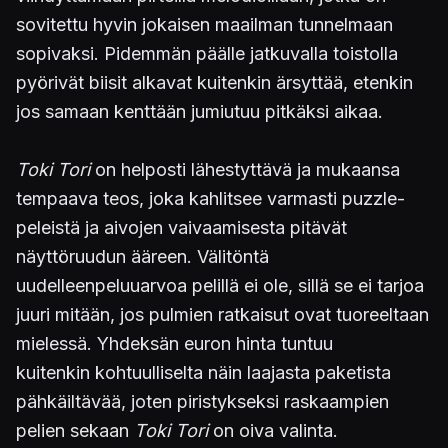
sovitettu hyvin jokaisen maailman tunnelmaan
sopivaksi. Pidemmän päälle jatkuvalla toistolla
pyörivät biisit alkavat kuitenkin ärsyttää, etenkin
jos samaan kenttään jumiutuu pitkäksi aikaa.
Toki Tori
on helposti lähestyttävä ja mukaansa
tempaava teos, joka kahlitsee varmasti puzzle-
peleistä ja aivojen vaivaamisesta pitävät
näyttöruudun ääreen. Välitöntä
uudelleenpeluuarvoa pelillä ei ole, sillä se ei tarjoa
juuri mitään, jos pulmien ratkaisut ovat tuoreeltaan
mielessä. Yhdeksän euron hinta tuntuu
kuitenkin kohtuulliselta näin laajasta paketista
pähkäiltävää, joten piristykseksi raskaampien
pelien sekaan
Toki Tori
on oiva valinta.