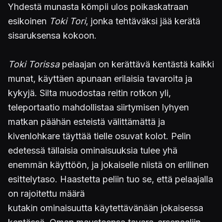
Yhdestä munasta kömpii ulos poikaskatraan
esikoinen
Toki Tori
, jonka tehtäväksi jää kerätä
sisaruksensa kokoon.
Toki Torissa
pelaajan on kerättävä kentästä kaikki
munat, käyttäen apunaan erilaisia tavaroita ja
kykyjä. Silta muodostaa reitin rotkon yli,
teleportaatio mahdollistaa siirtymisen lyhyen
matkan päähän esteistä välittämättä ja
kivenlohkare täyttää tielle osuvat kolot. Pelin
edetessä tällaisia ominaisuuksia tulee yhä
enemmän käyttöön, ja jokaiselle niistä on erillinen
esittelytaso. Haastetta peliin tuo se, että pelaajalla
on rajoitettu määrä
kutakin ominaisuutta käytettävänään jokaisessa