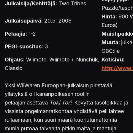
Julkaisija/Kehittäjä:
Two Tribes
Puzzle/taso
Hinta:
900 Wi
Julkaisupäivä:
20.5. 2008
Euroa)
Pelaajia:
1-2
Muistipaikk
Muuta:
julk
PEGI-suositus:
3
GBC:lle
Ohjaus:
Wiimote, Wiimote + Nunchuk,
Kotisivu:
Classic
http://www.
Yksi WiiWaren Euroopan-julkaisun piristäviä
yllätyksiä oli kananpoikasen rooliin
pelaajan asettava
Toki Tori
. Kevyttä tasoloikkaa ja
visaista ongelmanratkontaa yhdistävä peli lähtee
rullaamaan, kun suuri määrä kuoriutumattomia
munia putoaa taivaalta pitkin maita ja mantuja.