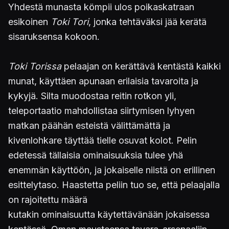
Yhdestä munasta kömpii ulos poikaskatraan
esikoinen
Toki Tori
, jonka tehtäväksi jää kerätä
sisaruksensa kokoon.
Toki Torissa
pelaajan on kerättävä kentästä kaikki
munat, käyttäen apunaan erilaisia tavaroita ja
kykyjä. Silta muodostaa reitin rotkon yli,
teleportaatio mahdollistaa siirtymisen lyhyen
matkan päähän esteistä välittämättä ja
kivenlohkare täyttää tielle osuvat kolot. Pelin
edetessä tällaisia ominaisuuksia tulee yhä
enemmän käyttöön, ja jokaiselle niistä on erillinen
esittelytaso. Haastetta peliin tuo se, että pelaajalla
on rajoitettu määrä
kutakin ominaisuutta käytettävänään jokaisessa