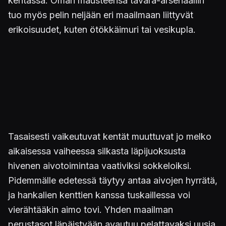
kentässä. Oman mausteensa tavara-arsenaaliin
tuo myös pelin neljään eri maailmaan liittyvät
erikoisuudet, kuten ötökkäimuri tai vesikupla.
Tasaisesti vaikeutuvat kentät muuttuvat jo melko
aikaisessa vaiheessa silkasta läpijuoksusta
hivenen aivotoimintaa vaativiksi sokkeloiksi.
Pidemmälle edetessä täytyy antaa aivojen hyrrätä,
ja hankalien kenttien kanssa tuskaillessa voi
vierähtääkin aimo tovi. Yhden maailman
perustasot läpäistyään avautuu pelattavaksi uusia