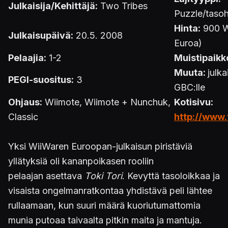
Julkaisija/Kehittäjä:
Two Tribes
Puzzle/taso
Hinta:
900 Wi
Julkaisupäivä:
20.5. 2008
Euroa)
Pelaajia:
1-2
Muistipaikk
Muuta:
julk
PEGI-suositus:
3
GBC:lle
Ohjaus:
Wiimote, Wiimote + Nunchuk,
Kotisivu:
Classic
http://www.
Yksi WiiWaren Euroopan-julkaisun piristäviä
yllätyksiä oli kananpoikasen rooliin
pelaajan asettava
Toki Tori
. Kevyttä tasoloikkaa ja
visaista ongelmanratkontaa yhdistävä peli lähtee
rullaamaan, kun suuri määrä kuoriutumattomia
munia putoaa taivaalta pitkin maita ja mantuja.