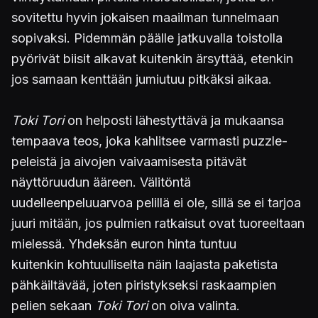
sovitettu hyvin jokaisen maailman tunnelmaan
sopivaksi. Pidemmän päälle jatkuvalla toistolla
pyörivät biisit alkavat kuitenkin ärsyttää, etenkin
jos samaan kenttään jumiutuu pitkäksi aikaa.
Toki Tori
on helposti lähestyttävä ja mukaansa
tempaava teos, joka kahlitsee varmasti puzzle-
peleistä ja aivojen vaivaamisesta pitävät
näyttöruudun ääreen. Välitöntä
uudelleenpeluuarvoa pelillä ei ole, sillä se ei tarjoa
juuri mitään, jos pulmien ratkaisut ovat tuoreeltaan
mielessä. Yhdeksän euron hinta tuntuu
kuitenkin kohtuulliselta näin laajasta paketista
pähkäiltävää, joten piristykseksi raskaampien
pelien sekaan
Toki Tori
on oiva valinta.