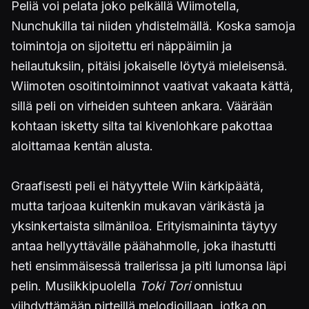
Peliä voi pelata joko pelkällä Wiimotella,
Nunchukilla tai niiden yhdistelmällä. Koska samoja
toimintoja on sijoitettu eri näppäimiin ja
heilautuksiin, pitäisi jokaiselle löytyä mieleisensä.
Wiimoten osoitintoiminnot vaativat vakaata kättä,
sillä peli on virheiden suhteen ankara. Väärään
kohtaan isketty silta tai kivenlohkare pakottaa
aloittamaa kentän alusta.
Graafisesti peli ei hätyyttele Wiin kärkipäätä,
mutta tarjoaa kuitenkin mukavan värikästä ja
yksinkertaista silmäniloa. Erityismaininta täytyy
antaa hellyyttävälle päähahmolle, joka ihastutti
heti ensimmäisessä trailerissa ja piti lumonsa läpi
pelin. Musiikkipuolella
Toki Tori
onnistuu
viihdyttämään pirteillä melodioillaan, jotka on