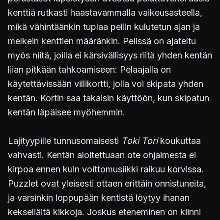
kenttiä rutkasti haastavammalla vaikeusasteella,
mikä vähintäänkin tuplaa peliin kulutetun ajan ja
melkein kenttien määränkin. Pelissä on ajateltu
myös niitä, joilla ei kärsivällisyys riitä yhden kentän
liian pitkään tahkoamiseen: Pelaajalla on
käytettävissään villikortti, jolla voi skipata yhden
kentän. Kortin saa takaisin käyttöön, kun skipatun
kentän läpäisee myöhemmin.
Lajityypille tunnusomaisesti
Toki Tori
koukuttaa
vahvasti. Kentän aloitettuaan ote ohjaimesta ei
kirpoa ennen kuin voittomusiikki raikuu korvissa.
Puzzlet ovat yleisesti ottaen erittäin onnistuneita,
ja varsinkin loppupään kentistä löytyy ihanan
kekseliäitä kikkoja. Joskus eteneminen on kiinni