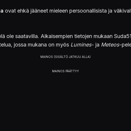
da
ovat ehkä jääneet mieleen persoonallisista ja väkival
ielä ole saatavilla. Aikaisempien tietojen mukaan Suda5
istelua, jossa mukana on myös
Lumines
- ja
Meteos
-pel