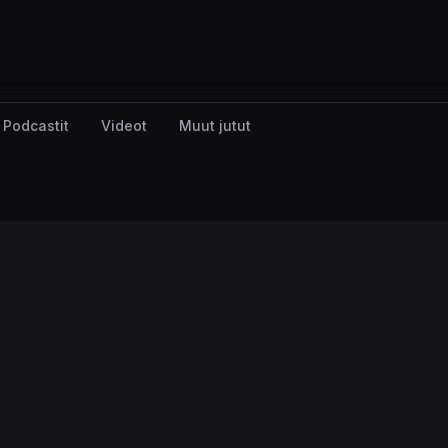
Podcastit
Videot
Muut jutut