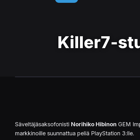
Killer7-st
Säveltäjäsaksofonisti
Norihiko Hibinon
GEM Impa
markkinoille suunnattua peliä PlayStation 3:lle.