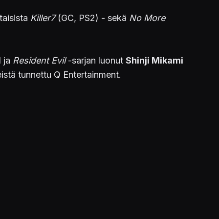
taisista
Killer7
(GC, PS2) - sekä
No More
1 ja
Resident Evil
-sarjan luonut
Shinji Mikami
eistä tunnettu Q Entertainment.