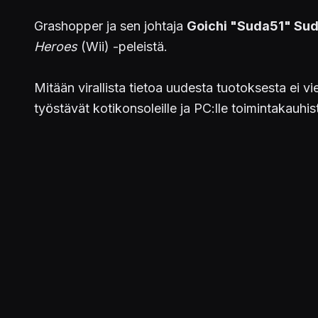
Grashopper ja sen johtaja
Goichi "Suda51" Su
Heroes
(Wii) -peleistä.
Mitään virallista tietoa uudesta tuotoksesta ei v
työstävät kotikonsoleille ja PC:lle toimintakauh