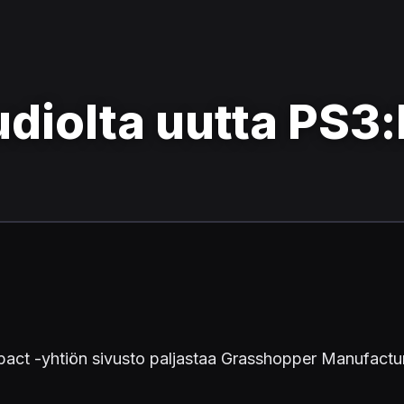
udiolta uutta PS3:
ct -yhtiön sivusto paljastaa Grasshopper Manufacturen