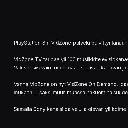
PlayStation 3:n VidZone-palvelu päivittyi tänää
VidZone TV tarjoaa yli 100 musiikkitelevisiokanava
Valitset siis vain tunnelmaan sopivan kanavan ja 
Vanha VidZone on nyt VidZone On Demand, jossa vo
mukaan. Lisäksi muun muassa hakuominaisuudet j
Samalla Sony kehaisi palvelulla olevan yli kolme