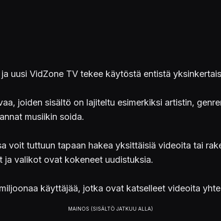
n ja uusi VidZone TV tekee käytöstä entistä yksinkerta
a, joiden sisältö on lajiteltu esimerkiksi artistin, gen
annat musiikin soida.
it tuttuun tapaan hakea yksittäisiä videoita tai raken
a valikot ovat kokeneet uudistuksia.
 miljoonaa käyttäjää, jotka ovat katselleet videoita y