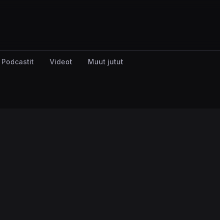
Podcastit
Videot
Muut jutut