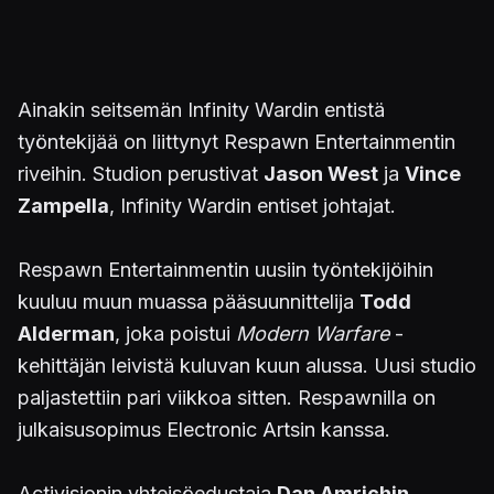
Ainakin seitsemän Infinity Wardin entistä
työntekijää on liittynyt Respawn Entertainmentin
riveihin. Studion perustivat
Jason West
ja
Vince
Zampella
, Infinity Wardin entiset johtajat.
Respawn Entertainmentin uusiin työntekijöihin
kuuluu muun muassa pääsuunnittelija
Todd
Alderman
, joka poistui
Modern Warfare
-
kehittäjän leivistä kuluvan kuun alussa. Uusi studio
paljastettiin pari viikkoa sitten. Respawnilla on
julkaisusopimus Electronic Artsin kanssa.
Activisionin yhteisöedustaja
Dan Amrichin