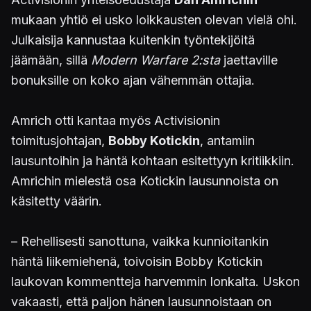
mukaan yhtiö ei usko loikkausten olevan vielä ohi.
Julkaisija kannustaa kuitenkin työntekijöitä
jäämään, sillä
Modern Warfare 2:sta
jaettaville
bonuksille on koko ajan vähemmän ottajia.
Amrich otti kantaa myös Activisionin
toimitusjohtajan,
Bobby Kotickin
, antamiin
lausuntoihin ja häntä kohtaan esitettyyn kritiikkiin.
Amrichin mielestä osa Kotickin lausunnoista on
käsitetty väärin.
– Rehellisesti sanottuna, vaikka kunnioitankin
häntä liikemiehenä, toivoisin Bobby Kotickin
laukovan kommentteja harvemmin lonkalta. Uskon
vakaasti, että paljon hänen lausunnoistaan on