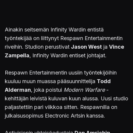
Ainakin seitsemän Infinity Wardin entistä
työntekijää on liittynyt Respawn Entertainmentin
riveihin. Studion perustivat
Jason West
ja
Vince
Zampella
, Infinity Wardin entiset johtajat.
Respawn Entertainmentin uusiin työntekijöihin
kuuluu muun muassa pääsuunnittelija
Todd
Alderman
, joka poistui
Modern Warfare
-
kehittäjän leivistä kuluvan kuun alussa. Uusi studio
paljastettiin pari viikkoa sitten. Respawnilla on
julkaisusopimus Electronic Artsin kanssa.
Activisionin yhteisöedustaja
Dan Amrichin