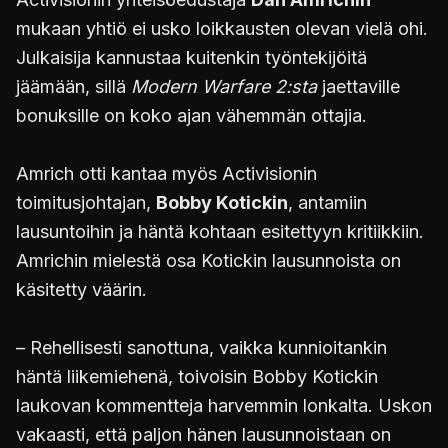
mukaan yhtiö ei usko loikkausten olevan vielä ohi.
Julkaisija kannustaa kuitenkin työntekijöitä
jäämään, sillä
Modern Warfare 2:sta
jaettaville
bonuksille on koko ajan vähemmän ottajia.
Amrich otti kantaa myös Activisionin
toimitusjohtajan,
Bobby Kotickin
, antamiin
lausuntoihin ja häntä kohtaan esitettyyn kritiikkiin.
Amrichin mielestä osa Kotickin lausunnoista on
käsitetty väärin.
– Rehellisesti sanottuna, vaikka kunnioitankin
häntä liikemiehenä, toivoisin Bobby Kotickin
laukovan kommentteja harvemmin lonkalta. Uskon
vakaasti, että paljon hänen lausunnoistaan on