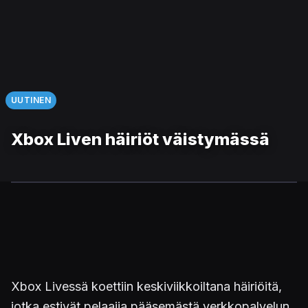
UUTINEN
Xbox Liven häiriöt väistymässä
Xbox Livessä koettiin keskiviikkoiltana häiriöitä,
jotka estivät pelaajia pääsemästä verkkopalvelun