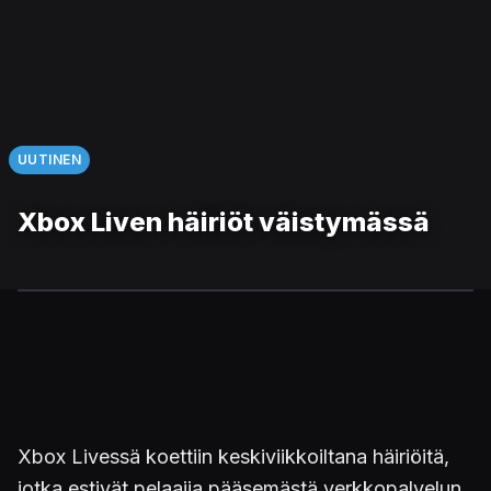
UUTINEN
Xbox Liven häiriöt väistymässä
Xbox Livessä koettiin keskiviikkoiltana häiriöitä,
jotka estivät pelaajia pääsemästä verkkopalvelun