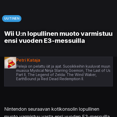
UUTINEN
Wii U:n lopullinen muoto varmistuu
ensi vuoden E3-messuilla
Petri Kataja
Pelejä on pelattu iät ja ajat. Suosikkeihin kuuluvat muun
muassa Mystical Ninja Starring Goemon, The Last of Us
Part II, The Legend of Zelda: The Wind Waker,
EarthBound ja Red Dead Redemption II.
Nintendon seuraavan kotikonsolin lopullinen
muoto varmistuu vasta ensi vuoden E3-messuilla,