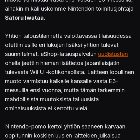
ainakin mikäli uskomme Nintendon toimitusjohtaja
Satoru Iwataa
.
Yhtiön taloustilannetta valottavassa tilaisuudessa
otettiin esille eri lukujen lisäksi yhtiön tulevat
suunnitelmat. eShop-latauspalvelun
uudistusten
ohella jaettiin hieman lisätietoa japanilaisjätin
tulevasta Wii U -kotikonsolista. Laitteen lopullinen
muoto varmistuu kaikelle kansalle vasta E3-
messuilla ensi vuonna, mutta tämän tarkemmin
mahdollisista muutoksista tai uusista
ominaisuuksista ei kerrottu vielä.
Nintendo-pomo kertoi yhtiön saaneen karvaan
oppitunnin koskien uusien laitteiden julkaisua