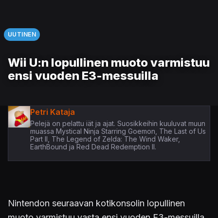
UUTINEN
Wii U:n lopullinen muoto varmistuu
ensi vuoden E3-messuilla
Petri Kataja
Pelejä on pelattu iät ja ajat. Suosikkeihin kuuluvat muun
muassa Mystical Ninja Starring Goemon, The Last of Us
Part II, The Legend of Zelda: The Wind Waker,
EarthBound ja Red Dead Redemption II.
Nintendon seuraavan kotikonsolin lopullinen
muoto varmistuu vasta ensi vuoden E3-messuilla,