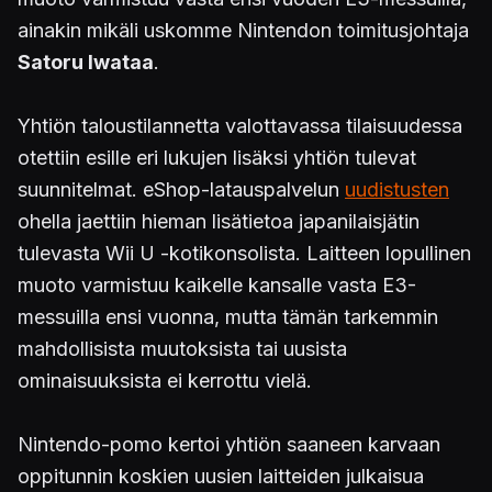
ainakin mikäli uskomme Nintendon toimitusjohtaja
Satoru Iwataa
.
Yhtiön taloustilannetta valottavassa tilaisuudessa
otettiin esille eri lukujen lisäksi yhtiön tulevat
suunnitelmat. eShop-latauspalvelun
uudistusten
ohella jaettiin hieman lisätietoa japanilaisjätin
tulevasta Wii U -kotikonsolista. Laitteen lopullinen
muoto varmistuu kaikelle kansalle vasta E3-
messuilla ensi vuonna, mutta tämän tarkemmin
mahdollisista muutoksista tai uusista
ominaisuuksista ei kerrottu vielä.
Nintendo-pomo kertoi yhtiön saaneen karvaan
oppitunnin koskien uusien laitteiden julkaisua