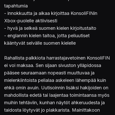
tapahtumia
- innokkuutta ja aikaa kirjoittaa KonsoliFINin
Xbox-puolelle aktiivisesti
- hyvä ja selkeä suomen kielen kirjoitustaito
- englannin kielen taitoa, jotta peliuutiset
kääntyvät selvälle suomen kielelle
Rahallista palkkiota harrastajavetoinen KonsoliFIN
ei voi maksaa. Sen sijaan sivuston ylläpidossa
pääsee seuraamaan nopeasti muuttuvaa ja
mielenkiintoista pelialaa askeleen lähempää kuin
ehkä omin avuin. Uutisoinnin lisäksi hakijoiden on
mahdollista edetä tai laajentaa toimintaansa myös
muihin tehtäviin, kunhan näytöt ahkeruudesta ja
taidosta löytyvät jo plakkarista. Mainittakoon