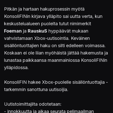
Pitkän ja hartaan hakuprosessin myötä
KonsoliFINin kirjava ylläpito sai uutta verta, kun
keskustelualueen puolelta tutut nimimerkit
Foeman
ja
RauskuS
hyppäävät mukaan
vahvistamaan Xbox-uutisointia. Keväinen
sisällöntuottajien haku on silti edelleen voimassa.
Koskaan ei ole liian myöhäistä jättää hakemusta ja
lunastaa paikkaansa maanmainiossa KonsoliFINin
ylläpidossa.
KonsoliFIN hakee Xbox-puolelle sisällöntuottajia -
tarkemmin sanottuna uutisoijia.
Uutistoimittajilta odotetaan:
- innokkuutta ja aikaa seurata pelimaailman