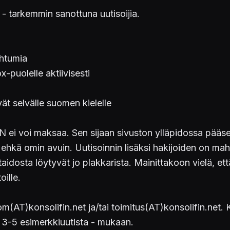
 - tarkemmin sanottuna uutisoijia.
ahtumia
x-puolelle aktiivisesti
vät selvälle suomen kielelle
FIN ei voi maksaa. Sen sijaan sivuston ylläpidossa pä
 ehkä omin avuin. Uutisoinnin lisäksi hakijoiden on mah
aidosta löytyvät jo plakkarista. Mainittakoon vielä, ett
ille.
AT)konsolifin.net ja/tai toimitus(AT)konsolifin.net. Ker
en 3-5 esimerkkiuutista - mukaan.