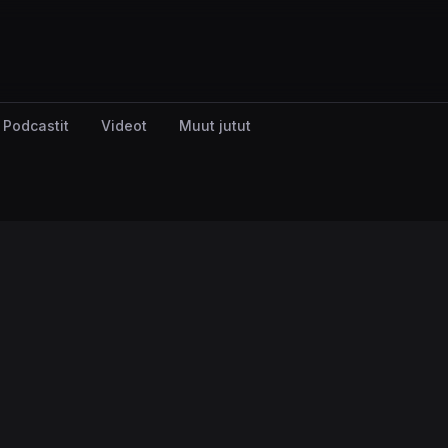
Podcastit
Videot
Muut jutut