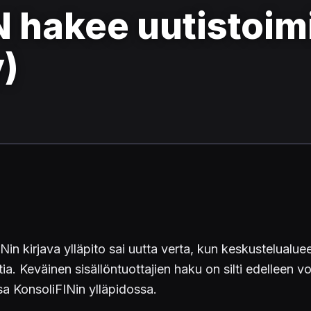
 hakee uutistoimi
y)
n kirjava ylläpito sai uutta verta, kun keskustelualue
Keväinen sisällöntuottajien haku on silti edelleen vo
a KonsoliFINin ylläpidossa.