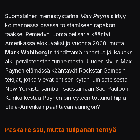
Suomalainen menestystarina
Max Payne
siirtyy
kolmannessa osassa toistamiseen rapakon
taakse. Remedyn luoma pelisarja kääntyi
Amerikassa elokuvaksi jo vuonna 2008, mutta
Mark Wahlbergin
tähdittämä rahastus jäi kauaksi
alkuperäisteosten tunnelmasta. Uuden sivun Max
Paynen elämässä kääntävät Rockstar Gamesin
tekijät, jotka vievät entisen kytän lumisateisesta
New Yorkista samban säestämään São Pauloon.
Kuinka kestää Paynen pimeyteen tottunut hipiä
Etelä-Amerikan paahtavan auringon?
Paska reissu, mutta tulipahan tehtyä