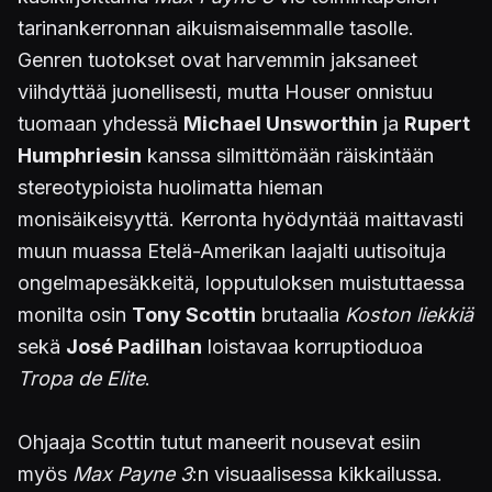
tarinankerronnan aikuismaisemmalle tasolle.
Genren tuotokset ovat harvemmin jaksaneet
viihdyttää juonellisesti, mutta Houser onnistuu
tuomaan yhdessä
Michael Unsworthin
ja
Rupert
Humphriesin
kanssa silmittömään räiskintään
stereotypioista huolimatta hieman
monisäikeisyyttä. Kerronta hyödyntää maittavasti
muun muassa Etelä-Amerikan laajalti uutisoituja
ongelmapesäkkeitä, lopputuloksen muistuttaessa
monilta osin
Tony Scottin
brutaalia
Koston liekkiä
sekä
José Padilhan
loistavaa korruptioduoa
Tropa de Elite
.
Ohjaaja Scottin tutut maneerit nousevat esiin
myös
Max Payne 3
:n visuaalisessa kikkailussa.