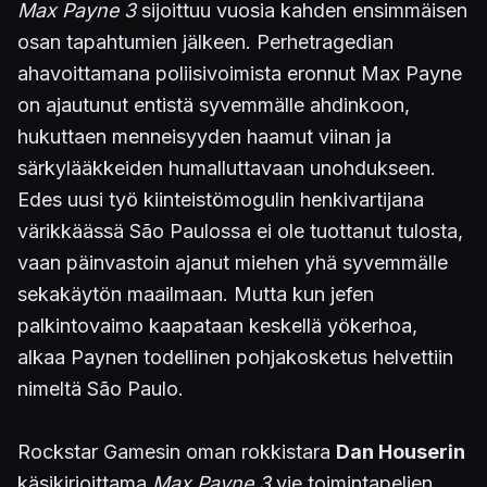
Max Payne 3
sijoittuu vuosia kahden ensimmäisen
osan tapahtumien jälkeen. Perhetragedian
ahavoittamana poliisivoimista eronnut Max Payne
on ajautunut entistä syvemmälle ahdinkoon,
hukuttaen menneisyyden haamut viinan ja
särkylääkkeiden humalluttavaan unohdukseen.
Edes uusi työ kiinteistömogulin henkivartijana
värikkäässä São Paulossa ei ole tuottanut tulosta,
vaan päinvastoin ajanut miehen yhä syvemmälle
sekakäytön maailmaan. Mutta kun jefen
palkintovaimo kaapataan keskellä yökerhoa,
alkaa Paynen todellinen pohjakosketus helvettiin
nimeltä São Paulo.
Rockstar Gamesin oman rokkistara
Dan Houserin
käsikirjoittama
Max Payne 3
vie toimintapelien