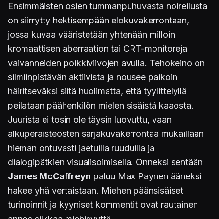
Ensimmäisten osien tummanpuhuvasta noireilusta
on siirrytty hektisempään elokuvakerrontaan,
jossa kuvaa vääristetään yhtenään milloin
kromaattisen aberraation tai CRT-monitoreja
vaivanneiden poikkiviivojen avulla. Tehokeino on
silmiinpistävän aktiivista ja nousee paikoin
häiritseväksi siitä huolimatta, että tyylittelyllä
peilataan päähenkilön mielen sisäistä kaaosta.
Juurista ei tosin ole täysin luovuttu, vaan
alkuperäisteosten sarjakuvakerrontaa mukaillaan
hieman ontuvasti jaetuilla ruuduilla ja
dialogipätkien visualisoimisella. Onneksi sentään
James McCaffreyn
paluu Max Paynen ääneksi
hakee yhä vertaistaan. Miehen päänsisäiset
turinoinnit ja kyyniset kommentit ovat rautainen
annos silkkaa miehisyyttä.