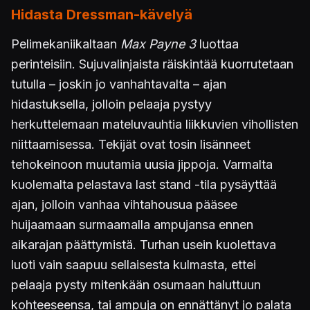
Hidasta Dressman-kävelyä
Pelimekaniikaltaan
Max Payne 3
luottaa
perinteisiin. Sujuvalinjaista räiskintää kuorrutetaan
tutulla – joskin jo vanhahtavalta – ajan
hidastuksella, jolloin pelaaja pystyy
herkuttelemaan mateluvauhtia liikkuvien vihollisten
niittaamisessa. Tekijät ovat tosin lisänneet
tehokeinoon muutamia uusia jippoja. Varmalta
kuolemalta pelastava last stand -tila pysäyttää
ajan, jolloin vanhaa vihtahousua pääsee
huijaamaan surmaamalla ampujansa ennen
aikarajan päättymistä. Turhan usein kuolettava
luoti vain saapuu sellaisesta kulmasta, ettei
pelaaja pysty mitenkään osumaan haluttuun
kohteeseensa, tai ampuja on ennättänyt jo palata