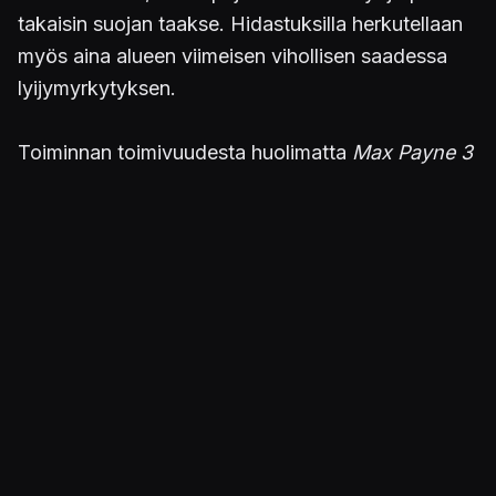
takaisin suojan taakse. Hidastuksilla herkutellaan
myös aina alueen viimeisen vihollisen saadessa
lyijymyrkytyksen.
Toiminnan toimivuudesta huolimatta
Max Payne 3
nojaa edelleen pelkkään bullet time -
tehosteeseen. Räiskintä pysyy samanlaisena
alusta loppuun, eivätkä viholliset muutu kuin
ulkonäöllisesti. Toki tulitaisteluun pystyy
syöksymään kaksi uzia kourassa tai haulikolla
irtokarkkeja jaellen, mutta ilman tyyliteltyä
John
Woo
-estetiikkaa peli jäisi auttamattoman
sisältököyhäksi. Kohtaukset toistuvat joka kerta
liki identtisinä, ja vihollisten tekoäly ei päätä
huimaa.