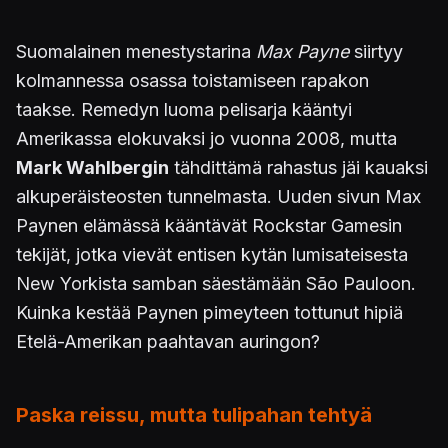
Suomalainen menestystarina
Max Payne
siirtyy
kolmannessa osassa toistamiseen rapakon
taakse. Remedyn luoma pelisarja kääntyi
Amerikassa elokuvaksi jo vuonna 2008, mutta
Mark Wahlbergin
tähdittämä rahastus jäi kauaksi
alkuperäisteosten tunnelmasta. Uuden sivun Max
Paynen elämässä kääntävät Rockstar Gamesin
tekijät, jotka vievät entisen kytän lumisateisesta
New Yorkista samban säestämään São Pauloon.
Kuinka kestää Paynen pimeyteen tottunut hipiä
Etelä-Amerikan paahtavan auringon?
Paska reissu, mutta tulipahan tehtyä