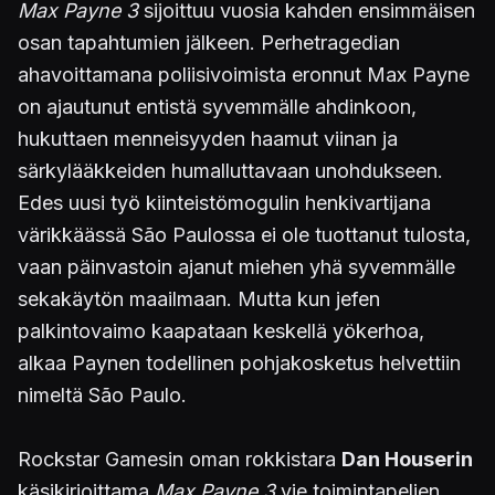
Max Payne 3
sijoittuu vuosia kahden ensimmäisen
osan tapahtumien jälkeen. Perhetragedian
ahavoittamana poliisivoimista eronnut Max Payne
on ajautunut entistä syvemmälle ahdinkoon,
hukuttaen menneisyyden haamut viinan ja
särkylääkkeiden humalluttavaan unohdukseen.
Edes uusi työ kiinteistömogulin henkivartijana
värikkäässä São Paulossa ei ole tuottanut tulosta,
vaan päinvastoin ajanut miehen yhä syvemmälle
sekakäytön maailmaan. Mutta kun jefen
palkintovaimo kaapataan keskellä yökerhoa,
alkaa Paynen todellinen pohjakosketus helvettiin
nimeltä São Paulo.
Rockstar Gamesin oman rokkistara
Dan Houserin
käsikirjoittama
Max Payne 3
vie toimintapelien