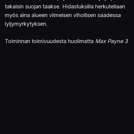
takaisin suojan taakse. Hidastuksilla herkutellaan
myös aina alueen viimeisen vihollisen saadessa
lyijymyrkytyksen.
Toiminnan toimivuudesta huolimatta
Max Payne 3
nojaa edelleen pelkkään bullet time -
tehosteeseen. Räiskintä pysyy samanlaisena
alusta loppuun, eivätkä viholliset muutu kuin
ulkonäöllisesti. Toki tulitaisteluun pystyy
syöksymään kaksi uzia kourassa tai haulikolla
irtokarkkeja jaellen, mutta ilman tyyliteltyä
John
Woo
-estetiikkaa peli jäisi auttamattoman
sisältököyhäksi. Kohtaukset toistuvat joka kerta
liki identtisinä, ja vihollisten tekoäly ei päätä
huimaa.