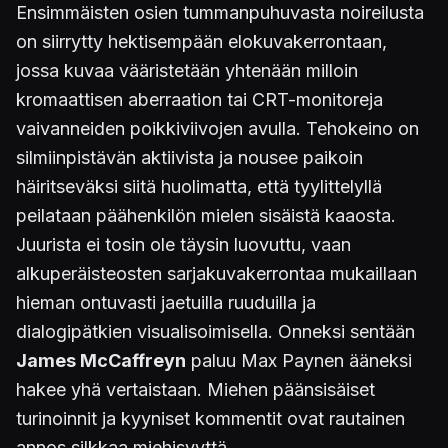
Ensimmäisten osien tummanpuhuvasta noireilusta
on siirrytty hektisempään elokuvakerrontaan,
jossa kuvaa vääristetään yhtenään milloin
kromaattisen aberraation tai CRT-monitoreja
vaivanneiden poikkiviivojen avulla. Tehokeino on
silmiinpistävän aktiivista ja nousee paikoin
häiritseväksi siitä huolimatta, että tyylittelyllä
peilataan päähenkilön mielen sisäistä kaaosta.
Juurista ei tosin ole täysin luovuttu, vaan
alkuperäisteosten sarjakuvakerrontaa mukaillaan
hieman ontuvasti jaetuilla ruuduilla ja
dialogipätkien visualisoimisella. Onneksi sentään
James McCaffreyn
paluu Max Paynen ääneksi
hakee yhä vertaistaan. Miehen päänsisäiset
turinoinnit ja kyyniset kommentit ovat rautainen
annos silkkaa miehisyyttä.