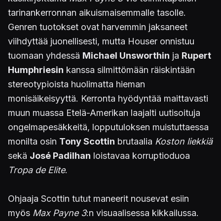
tarinankerronnan aikuismaisemmalle tasolle.
Genren tuotokset ovat harvemmin jaksaneet
viihdyttää juonellisesti, mutta Houser onnistuu
tuomaan yhdessä
Michael Unsworthin
ja
Rupert
Humphriesin
kanssa silmittömään räiskintään
stereotypioista huolimatta hieman
monisäikeisyyttä. Kerronta hyödyntää maittavasti
muun muassa Etelä-Amerikan laajalti uutisoituja
ongelmapesäkkeitä, lopputuloksen muistuttaessa
monilta osin
Tony Scottin
brutaalia
Koston liekkiä
sekä
José Padilhan
loistavaa korruptioduoa
Tropa de Elite
.
Ohjaaja Scottin tutut maneerit nousevat esiin
myös
Max Payne 3
:n visuaalisessa kikkailussa.