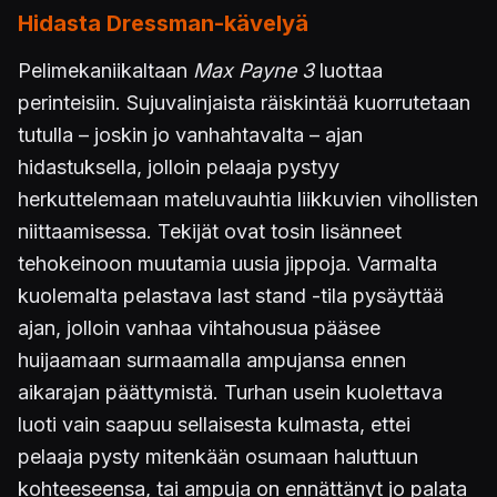
Hidasta Dressman-kävelyä
Pelimekaniikaltaan
Max Payne 3
luottaa
perinteisiin. Sujuvalinjaista räiskintää kuorrutetaan
tutulla – joskin jo vanhahtavalta – ajan
hidastuksella, jolloin pelaaja pystyy
herkuttelemaan mateluvauhtia liikkuvien vihollisten
niittaamisessa. Tekijät ovat tosin lisänneet
tehokeinoon muutamia uusia jippoja. Varmalta
kuolemalta pelastava last stand -tila pysäyttää
ajan, jolloin vanhaa vihtahousua pääsee
huijaamaan surmaamalla ampujansa ennen
aikarajan päättymistä. Turhan usein kuolettava
luoti vain saapuu sellaisesta kulmasta, ettei
pelaaja pysty mitenkään osumaan haluttuun
kohteeseensa, tai ampuja on ennättänyt jo palata