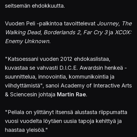
seitsemän ehdokkuutta.
Vuoden Peli -palkintoa tavoittelevat
Journey
,
The
Walking Dead
,
Borderlands 2
,
Far Cry 3
ja
XCOX:
Enemy Unknown
.
"Katsoessani vuoden 2012 ehdokaslistaa,
kuvastaa se vahvasti D.I.C.E. Awardsin henkeä -
suunnittelua, innovointia, kommunikointia ja
viihdyttämistä", sanoi Academy of Interactive Arts
& Sciencesin johtaja
Martin Rae
.
"Peliala on ylittänyt itsensä alustasta riippumatta
vuosi vuodelta löytäen uusia tapoja kehittyä ja
haastaa yleisöä."