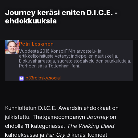
Journey keräsi eniten D.I.C.E. -
ehdokkuuksia
Petri Leskinen
Vuodesta 2016 KonsoliFINin arvostelu- ja
artikkelitoimitusta vetänyt indiepelien nautiskelija.
Elokuvaharrastaja, suoratoistopalveluiden suurkuluttaja.
Perheenisä ja Tottenham-fani.
p33ro.bsky.social
Kunnioitetun D.I.C.E. Awardsin ehdokkaat on
julkistettu. Thatgamecompanyn
Journey
on
ehdolla 11 kategoriassa,
The Walking Dead
kahdeksassa ja
Far Cry 3
keräsi komeat