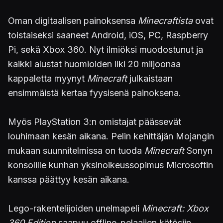
Oman digitaalisen painoksensa
Minecraftista
ovat
toistaiseksi saaneet Android, iOS, PC, Raspberry
Pi, sekä Xbox 360. Nyt ilmiöksi muodostunut ja
kaikki alustat huomioiden liki 20 miljoonaa
kappaletta myynyt
Minecraft
julkaistaan
ensimmäistä kertaa fyysisenä painoksena.
Myös PlayStation 3:n omistajat päässevät
louhimaan kesän aikana. Pelin kehittäjän Mojangin
mukaan suunnitelmissa on tuoda
Minecraft
Sonyn
konsolille kunhan yksinoikeussopimus Microsoftin
kanssa päättyy kesän aikana.
Lego-rakentelijoiden unelmapeli
Minecraft: Xbox
360 Edition
saapuu offline-pelaajien kätösiin