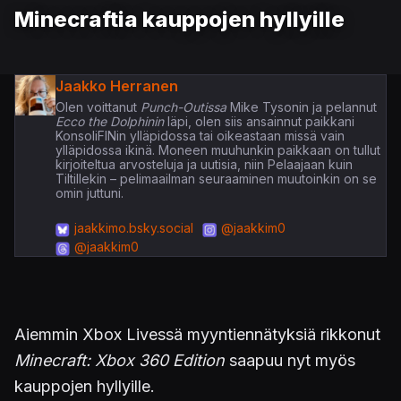
Minecraftia kauppojen hyllyille
Jaakko Herranen
Olen voittanut
Punch-Outissa
Mike Tysonin ja pelannut
Ecco the Dolphinin
läpi, olen siis ansainnut paikkani
KonsoliFINin ylläpidossa tai oikeastaan missä vain
ylläpidossa ikinä. Moneen muuhunkin paikkaan on tullut
kirjoiteltua arvosteluja ja uutisia, niin Pelaajaan kuin
Tiltillekin – pelimaailman seuraaminen muutoinkin on se
omin juttuni.
jaakkimo.bsky.social
@jaakkim0
@jaakkim0
Aiemmin Xbox Livessä myyntiennätyksiä rikkonut
Minecraft: Xbox 360 Edition
saapuu nyt myös
kauppojen hyllyille.