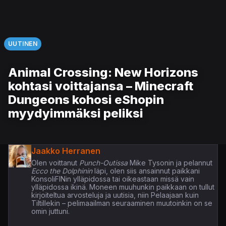
UUTINEN
Animal Crossing: New Horizons
kohtasi voittajansa – Minecraft
Dungeons kohosi eShopin
myydyimmäksi peliksi
Jaakko Herranen
Olen voittanut
Punch-Outissa
Mike Tysonin ja pelannut
Ecco the Dolphinin
läpi, olen siis ansainnut paikkani
KonsoliFINin ylläpidossa tai oikeastaan missä vain
ylläpidossa ikinä. Moneen muuhunkin paikkaan on tullut
kirjoiteltua arvosteluja ja uutisia, niin Pelaajaan kuin
Tiltillekin – pelimaailman seuraaminen muutoinkin on se
omin juttuni.