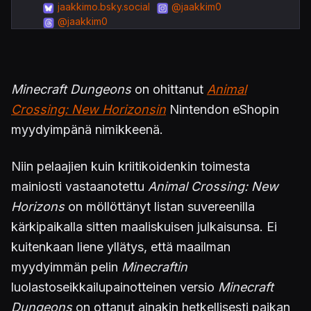
jaakkimo.bsky.social
@jaakkim0
@jaakkim0
Minecraft Dungeons
on ohittanut
Animal
Crossing: New Horizonsin
Nintendon eShopin
myydyimpänä nimikkeenä.
Niin pelaajien kuin kriitikoidenkin toimesta
mainiosti vastaanotettu
Animal Crossing: New
Horizons
on möllöttänyt listan suvereenilla
kärkipaikalla sitten maaliskuisen julkaisunsa. Ei
kuitenkaan liene yllätys, että maailman
myydyimmän pelin
Minecraftin
luolastoseikkailupainotteinen versio
Minecraft
Dungeons
on ottanut ainakin hetkellisesti paikan