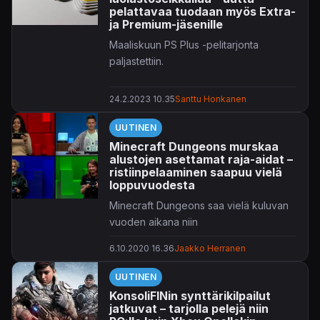
pelattavaa tuodaan myös Extra-
ja Premium-jäsenille
Maaliskuun PS Plus -pelitarjonta
paljastettiin.
24.2.2023 10.35
Santtu Honkanen
UUTINEN
Minecraft Dungeons murskaa
alustojen asettamat raja-aidat –
ristiinpelaaminen saapuu vielä
loppuvuodesta
Minecraft Dungeons saa vielä kuluvan
vuoden aikana niin
ristiinpeluumahdollisuuden kuin lisää
6.10.2020 16.36
Jaakko Herranen
ladattavaa sisältöäkin.
UUTINEN
Marraskuusta alkaen samoihin
KonsoliFINin synttärikilpailut
luolastoihin vapautetaan pelaajat niin
jatkuvat – tarjolla pelejä niin
Switchillä, PlayStation 4:llä, Xbox Onella