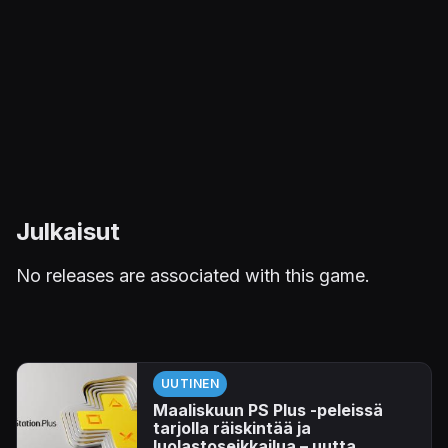
Julkaisut
No releases are associated with this game.
UUTINEN
Maaliskuun PS Plus -peleissä
tarjolla räiskintää ja
luolastoseikkailua – uutta