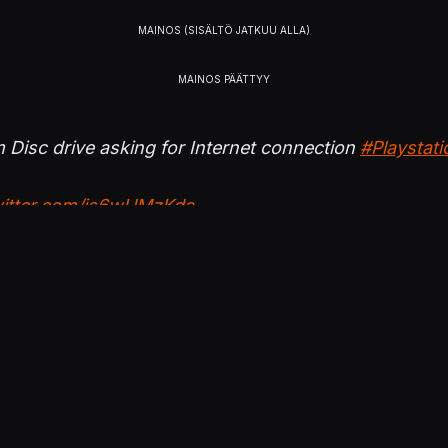
Disc drive asking for Internet connection
#Playstati
witter.com/js6wUMzKda
azzadorGamin)
October 31, 2023
drive requires internet to set up the console.
@PlayS
November 1, 2023