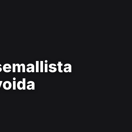
semallista
voida