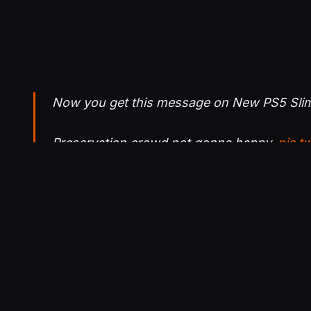
Now you get this message on New PS5 Slim 
Preservation crowd not gonna happy.
pic.t
— HazzadorGamin, Dragon of Dojima (@H
Even the PS5 Slim that comes WITH the disc 
pic.twitter.com/z7UdS0u4zT
— Nintendo Revised (@NintendoRe89683)