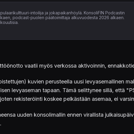
ulaarikulttuuri-intoilija ja jokapaikanhöylä. KonsoliFIN Podcastin
alkaen, podcast-puolen päätoimittaja alkuvuodesta 2026 alkaen.
kouutisia.
ttöönotto vaatii myös verkossa aktivoinnin, ennakkoti
istettujen) kuvien perusteella uusi levyasemallinen ma
llisen levyaseman tapaan. Tämä selittynee sillä, että "
 joten rekisteröinti koskee pelkästään asemaa, ei varsin
neensa uuden konsolimallin ennen virallista julkaisupä
.