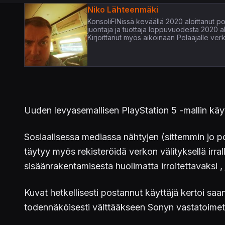
Niko Lähteenmäki
KonsoliFINissä keväällä 2020 aloittanut pop
juontaja ja tuottaja loppuvuodesta 2020 
Kirjoittanut myös aikoinaan Pelaajalle verk
Uuden levyasemallisen PlayStation 5 -mallin käy
Sosiaalisessa mediassa nähtyjen (sittemmin jo po
täytyy myös rekisteröidä verkon välityksellä irra
sisäänrakentamisesta huolimatta irroitettavaksi ,
Kuvat hetkellisesti postannut käyttäjä kertoi saa
todennäköisesti välttääkseen Sonyn vastatoimet