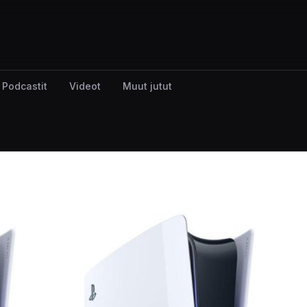
Podcastit
Videot
Muut jutut