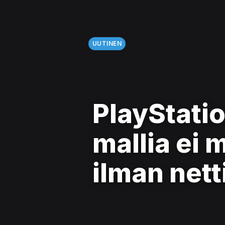
UUTINEN
PlayStatio
mallia ei 
ilman nett