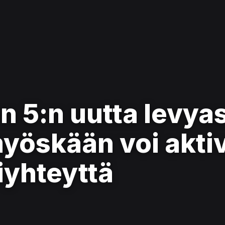
n 5:n uutta levya
myöskään voi akti
iyhteyttä