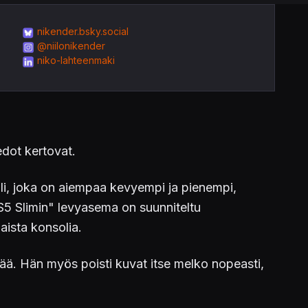
nikender.bsky.social
@niilonikender
niko-lahteenmaki
edot kertovat.
lli, joka on aiempaa kevyempi ja pienempi,
PS5 Slimin" levyasema on suunniteltu
aista konsolia.
ivää. Hän myös poisti kuvat itse melko nopeasti,