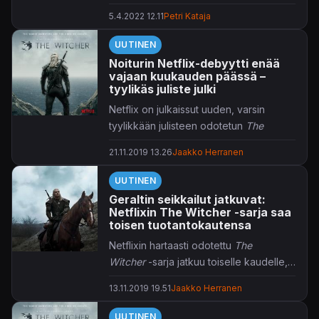
tiedetään olevan mukana.
5.4.2022 12.11
Petri Kataja
UUTINEN
Noiturin Netflix-debyytti enää
vajaan kuukauden päässä –
tyylikäs juliste julki
Netflix on julkaissut uuden, varsin
tyylikkään julisteen odotetun
The
Witcher
-sarjansa tiimoilta.
21.11.2019 13.26
Jaakko Herranen
Julisteessa patsastelee koko 8-osaisen
UUTINEN
sarjan pääosakolmikko: Geralt, Ciri sekä
Geraltin seikkailut jatkuvat:
Yennefer. Rooleissa nähdään
Henry
Netflixin The Witcher -sarja saa
"Teräsmies" Cavill
,
Freya Allan
sekä
toisen tuotantokautensa
Anya Chalotra
. Netflixin
The Witcher
-
Netflixin hartaasti odotettu
The
näkemys perustuu täysin
Witcher
-sarja jatkuu toiselle kaudelle,
puolalaiskirjailija
Andrzej Sapkowskin
kertoo sarjan showrunnerina
teoksiin, eikä suinkaan CD Projektin
13.11.2019 19.51
Jaakko Herranen
toimiva
Lauren S. Hissrich
.
peleihin.
UUTINEN