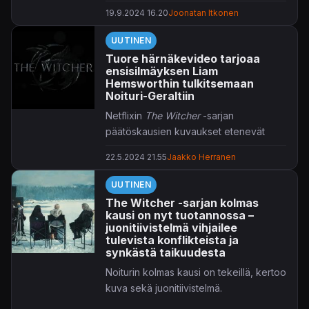
uutukaista.
19.9.2024 16.20
Joonatan Itkonen
UUTINEN
Tuore härnäkevideo tarjoaa
ensisilmäyksen Liam
Hemsworthin tulkitsemaan
Noituri-Geraltiin
Netflixin
The Witcher
-sarjan
päätöskausien kuvaukset etenevät
hyvää vauhtia, nyt päähahmoon saatiin
22.5.2024 21.55
Jaakko Herranen
jo ensimmäinen silmäys.
UUTINEN
Geralt of Rivian sotisopaan astelee
The Witcher -sarjan kolmas
neljännelle ja viimeiseksi jäävälle
kausi on nyt tuotannossa –
viidennelle tuotantokaudelle
Henry
juonitiivistelmä vihjailee
Cavillin
sijaan
Liam Hemsworth
.
tulevista konflikteista ja
synkästä taikuudesta
Muutoin näyttelijäkööri pysyy ainakin
tärkeimpien roolien osalta aikalailla
Noiturin kolmas kausi on tekeillä, kertoo
samana, sillä ainakin
Freya Allanin
kuva sekä juonitiivistelmä.
(Ciri) ja
Anya Chalotran
(Yennefer)