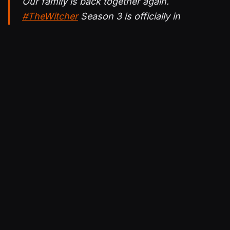
Our family is back together again.
#TheWitcher
Season 3 is officially in
production!
pic.twitter.com/rlBl0j3lT1
— The Witcher (@witchernetflix)
April 4,
2022
Lisää aiheesta:
Haluamme nämä viime vuosituhannen
mahtavat TV-sarjat suoratoistopalveluihin!
CD Projekt RED kiusoittelee fanejaan uuden
Noituri-kuvan voimin
Henry Cavill kertoi Warhammer-