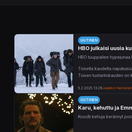
UUTINEN
HBO julkaisi uusia k
HBO tuuppailee hypejunaa l
Toiselta kaudelta napatuis
Toisen tuotantokauden on k
kokonaan mahdu – jatkoa lie
5.2.2025 13.26
Jaakko Herranen
Lisää aiheesta:
UUTINEN
Karu, kehuttu ja Emm
Kosolti kehuja kerännyt pos