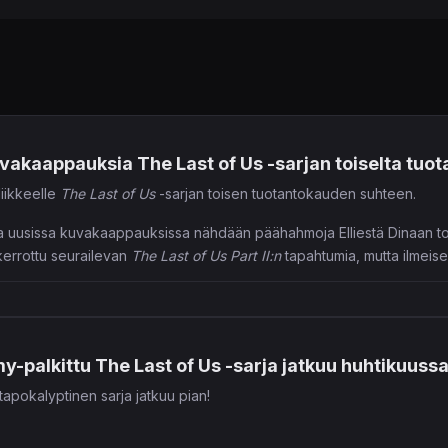
uvakaappauksia The Last of Us -sarjan toiselta tuo
iikkeelle
The Last of Us
-sarjan toisen tuotantokauden suhteen.
sa uusissa kuvakaappauksissa nähdään päähahmoja Elliestä Dinaan t
errottu seurailevan
The Last of Us Part II:n
tapahtumia, mutta ilmeises
nee siis luvassa.
y-palkittu The Last of Us -sarja jatkuu huhtikuuss
tapokalyptinen sarja jatkuu pian!