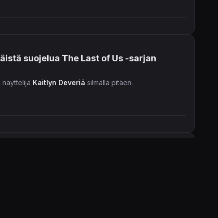
äistä suojelua The Last of Us -sarjan
 näyttelijä
Kaitlyn Deveriä
silmällä pitäen.
hän suunnitellusta