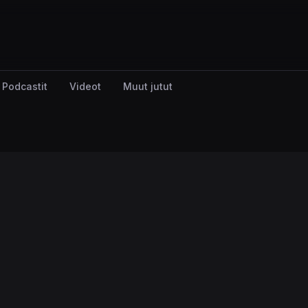
Podcastit
Videot
Muut jutut