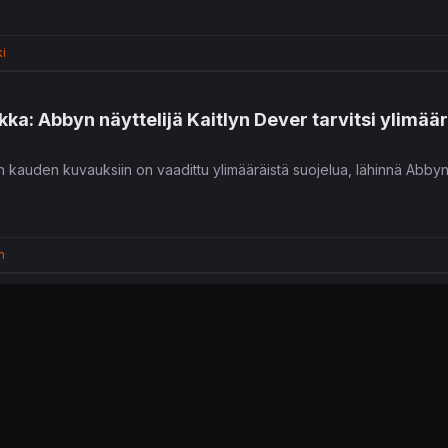
i
kka: Abbyn näyttelijä Kaitlyn Dever tarvitsi ylimäär
n kauden kuvauksiin on vaadittu ylimääräistä suojelua, lähinnä Abbyn
n
pailu Open Roads lykkääntyy reilun kuukauden pää
si helmikuun lopun julkaisuunsa, ilmoittaa Annapurna Interactive.