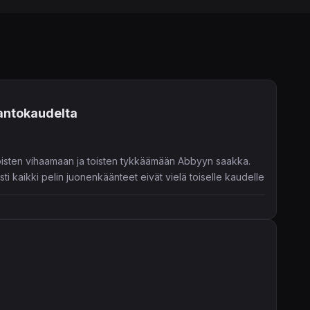
tantokaudelta
oisten vihaamaan ja toisten tykkäämään Abbyyn saakka.
ti kaikki pelin juonenkäänteet eivät vielä toiselle kaudelle
a