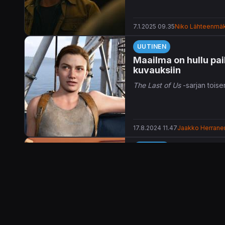
7.1.2025 09.35
Niko Lähteenmäk
UUTINEN
Maailma on hullu pai
kuvauksiin
The Last of Us
-sarjan toise
17.8.2024 11.47
Jaakko Herrane
UUTINEN
Annapurnan roadtrip
Open Roads
ei ehdi valmiik