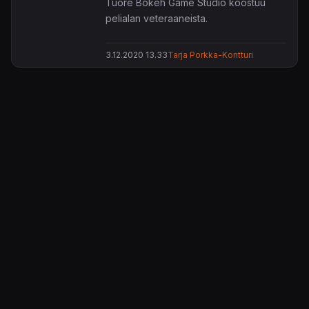
Tuore Bokeh Game Studio koostuu
pelialan veteraaneista.
3.12.2020 13.33
Tarja Porkka-Kontturi
KonsoliFIN – Peliuutiset, peliarvostelut, pelikeskustelut
– Pelaamisen keskipiste!