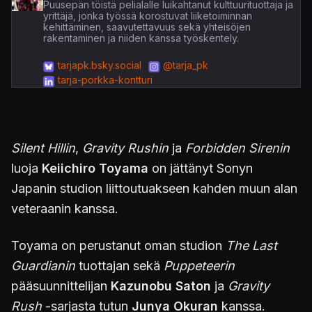
Puusepän töistä pelialalle luikahtanut kulttuurituottaja ja
yrittäjä, jonka työssä korostuvat liiketoiminnan
kehittäminen, saavutettavuus sekä yhteisöjen
rakentaminen ja niiden kanssa työskentely.
tarjapk.bsky.social
@tarja_pk
tarja-porkka-kontturi
Silent Hillin
,
Gravity Rushin
ja
Forbidden Sirenin
luoja
Keiichiro Toyama
on jättänyt Sonyn
Japanin studion liittoutuakseen kahden muun alan
veteraanin kanssa.
Toyama on perustanut oman studion
The Last
Guardianin
tuottajan sekä
Puppeteerin
pääsuunnittelijan
Kazunobu Saton
ja
Gravity
Rush
-sarjasta tutun
Junya Okuran
kanssa.