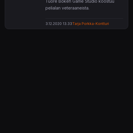
Tuore Bokeh Game Studio koostuu
pelialan veteraaneista.
3.12.2020 13.33
Tarja Porkka-Kontturi
KonsoliFIN – Peliuutiset, peliarvostelut, pelikeskustelut
– Pelaamisen keskipiste!