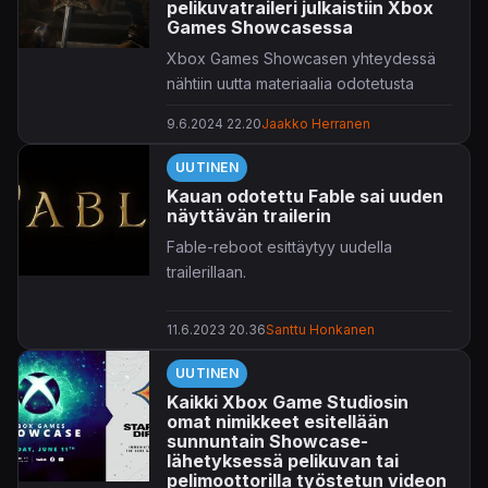
pelikuvatraileri julkaistiin Xbox
Games Showcasessa
Xbox Games Showcasen yhteydessä
nähtiin uutta materiaalia odotetusta
Fable
-pelistä.
9.6.2024 22.20
Jaakko Herranen
Fable
tuntuisi palaavan jäyhän
UUTINEN
brittihuumorin pariin, onhan trailereilla
Kauan odotettu Fable sai uuden
nähty jo aiemmin
IT Crowdin
Richard
näyttävän trailerin
Ayoade
, mutta nyt myös
Peep Shown
Fable-reboot esittäytyy uudella
Super Hansina tutuksi tullut tuttu
Matt
trailerillaan.
King
. Pelikuvaakin trailerilla nähdään
pikaisesti, mutta sekin on toki tyhjää
parempi. Fanien hartaasti odottelemaa
11.6.2023 20.36
Santtu Honkanen
Fablea
kehittää
Forza Horizoneista
tuttu
UUTINEN
Playground Games.
Kaikki Xbox Game Studiosin
omat nimikkeet esitellään
sunnuntain Showcase-
lähetyksessä pelikuvan tai
pelimoottorilla työstetun videon