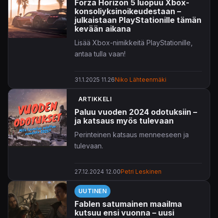
Forza Horizon 5 luopuu Xbox-
konsoliyksinoikeudestaan –
julkaistaan PlayStationille tämän
kevään aikana
Lisää Xbox-nimikkeitä PlayStationille,
antaa tulla vaan!
31.1.2025 11.26
Niko Lähteenmäki
ARTIKKELI
Paluu vuoden 2024 odotuksiin –
ja katsaus myös tulevaan
Perinteinen katsaus menneeseen ja
tulevaan.
27.12.2024 12.00
Petri Leskinen
UUTINEN
Fablen satumainen maailma
kutsuu ensi vuonna – uusi