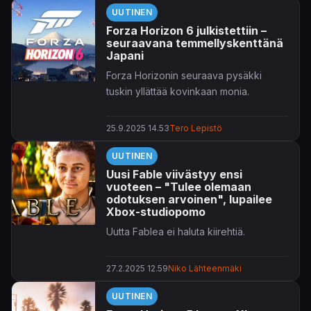
UUTINEN
Forza Horizon 6 julkistettiin –
seuraavana temmellyskenttänä
Japani
Forza Horizonin seuraava pysäkki
tuskin yllättää kovinkaan monia.
25.9.2025 14.53
Tero Lepistö
UUTINEN
Uusi Fable viivästyy ensi
vuoteen – "Tulee olemaan
odotuksen arvoinen", lupailee
Xbox-studiopomo
Uutta Fablea ei haluta kiirehtiä.
27.2.2025 12.59
Niko Lähteenmäki
UUTINEN