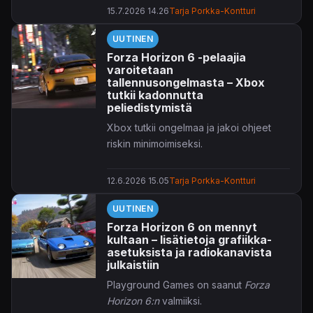
jotta huijauksilla saavutetut ennätykset
15.7.2026 14.26
Tarja Porkka-Kontturi
saadaan poistettua.
UUTINEN
Forza Horizon 6 -pelaajia
varoitetaan
tallennusongelmasta – Xbox
tutkii kadonnutta
peliedistymistä
Xbox tutkii ongelmaa ja jakoi ohjeet
riskin minimoimiseksi.
12.6.2026 15.05
Tarja Porkka-Kontturi
UUTINEN
Forza Horizon 6 on mennyt
kultaan – lisätietoja grafiikka-
asetuksista ja radiokanavista
julkaistiin
Playground Games on saanut
Forza
Horizon 6:n
valmiiksi.