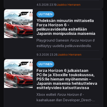
4.5.2026 23.19
Jaakko Herranen
Kehittäjä kertoo tällä kertaa Japaniin
sijoittuvan avoimen maailman kaahailun
UUTINEN
menneen kultaan. Viivästyksiä ei siis
Yhdeksän minuutin mittaisella
mitä ilmeisimmin ole luvassa, ja peliä
Forza Horizon 6 -
valmistellaankin nyt niin digitaalisille
pelikuvavideolla esitellään
kauppapaikoille kuin fyysisille
Japanin monipuolisia maisemia
pelilevykkeillekin – myös
Playground Gamesin
Forza Horizon 6
ennakkolatausmahdollisuus on nyt
esittäytyy uudella pelikuvavideolla.
olemassa sekä Xbox Series X|S:llä että
PC:llä. Tallennustilaa on hyvä varailla
9.3.2026 23.26
Jaakko Herranen
Nousevan auringon maahan kurvaileva
Series X:llä 135 gigatavua, Series S:llä
Forza Horizon 6
sisältää jälleen
UUTINEN
130 gigatavua ja PC:llä 160 gigatavua.
monenlaisia eri biomeja valtavista
Forza Horizon 6 julkaistaan
kaupungeista maaseutumaisemiin,
PC:lle ja Xboxille toukokuussa,
dynaamisia säätilan vaihteluja
PS5:lle hieman myöhemmin –
unohtamatta.
IGN-pelisivusto
on päässyt
Japanin maisemia hehkutteleva
esittelyvideo katsottavissa
käsiksi odotettuun kaahailuun, ja
uutisen loppuun upotetulle yhdeksän
Xbox esitteli
Forza Horizon 6
-
minuutin videolle mahtuu miljöö jos
kaahailuaan illan Developer_Direct-
toinenkin.
lähetyksessä.