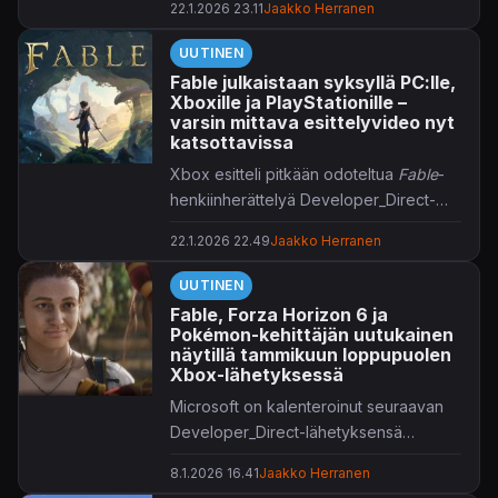
22.1.2026 23.11
Jaakko Herranen
Lisää aiheesta:
UUTINEN
Fable julkaistaan syksyllä PC:lle,
Xboxille ja PlayStationille –
varsin mittava esittelyvideo nyt
katsottavissa
Xbox esitteli pitkään odoteltua
Fable
-
henkiinherättelyä Developer_Direct-
lähetyksessään.
22.1.2026 22.49
Jaakko Herranen
UUTINEN
Fable, Forza Horizon 6 ja
Pokémon-kehittäjän uutukainen
näytillä tammikuun loppupuolen
Xbox-lähetyksessä
Microsoft on kalenteroinut seuraavan
Developer_Direct-lähetyksensä
tammikuun 22. päivälle.
8.1.2026 16.41
Jaakko Herranen