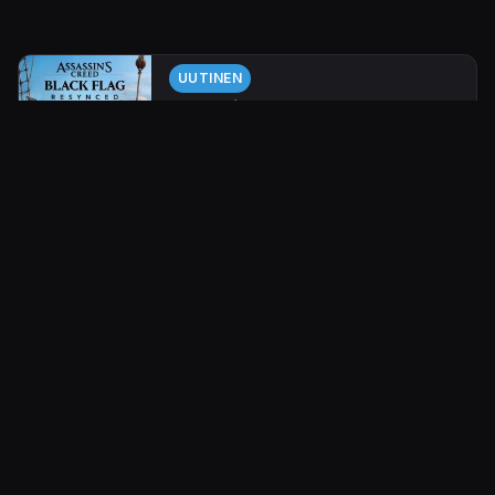
UUTINEN
Assassin’s Creed Black Flag
Resynced julkistettiin –
merirosvoklassikko palaa
heinäkuussa 2026
Ubisoft paljasti odotetun uusintaversion
Assassin's Creed IV Black Flag
-
klassikopelistä trailerin kera.
24.4.2026 12.09
Tarja Porkka-Kontturi
UUTINEN
Kaksi Assassin's Creed -sarjan
parhaimmistoon kuuluvaa
seikkailua tuodaan
yhteispakettina Switchille
Ubisoft on tuomassa Switchin
valikoimiin kaksi vanhempaa
Assassin's
Creed
-sarjan seikkailua.