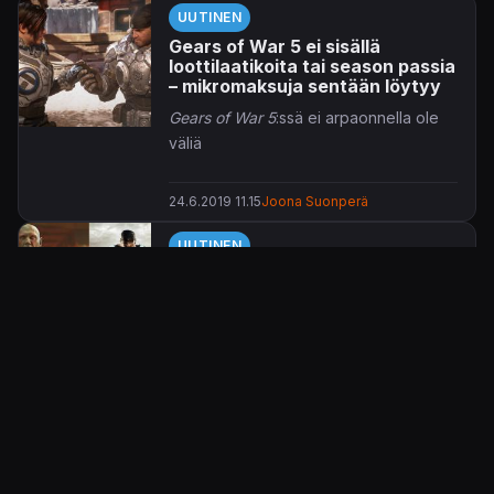
UUTINEN
Gears of War 5 ei sisällä
loottilaatikoita tai season passia
– mikromaksuja sentään löytyy
Gears of War 5
:ssä ei arpaonnella ole
väliä
24.6.2019 11.15
Joona Suonperä
UUTINEN
Marvel-filmeistä tuttu Dave
Bautista halajaa Gears of War -
filmin pääosaan
Täydellinen roolitus?
7.6.2018 15.14
Petri Kataja
UUTINEN
Walmart listasi