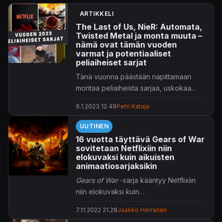
ARTIKKELI
The Last of Us, NieR: Automata,
Twisted Metal ja monta muuta –
nämä ovat tämän vuoden
varmat ja potentiaaliset
peliaiheiset sarjat
Tänä vuonna päästään napittamaan
montaa peliaiheista sarjaa, uskokaa
pois.
6.1.2023 12.49
Petri Kataja
UUTINEN
16 vuotta täyttävä Gears of War
sovitetaan Netflixiin niin
elokuvaksi kuin aikuisten
animaatiosarjaksikin
Gears of War
-sarja kääntyy Netflixiin
niin elokuvaksi kuin
animaatiosarjaksikin.
7.11.2022 21.28
Jaakko Herranen