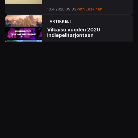
muistot – tai tarkemmin sanottuna niiden
10.4.2020 09.33
Petri Leskinen
menetys.
ARTIKKELI
Vilkaisu vuoden 2020
indiepelitarjontaan
Pikainen katsaus vuonna 2020
julkaistaviin indiepeleihin.
11.1.2020 10.00
Senja Littman