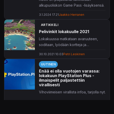
alkupuoliskon Game Pass -lisäyksensä.
3.1.2024 17.21
Jaakko Herranen
Vuosi 2024 käynnistyy varsin väkevällä
valikoimalla, jota johtavat suhteellisen
ARTIKKELI
tuore
Assassin's Creed
-nimike
Valhalla
Pelivinkit lokakuulle 2021
sekä
Resident Evil 2
-uusioversiointi.
Lisäksi tarjolla on roppakaupalla
Lokakuussa matkataan avaruuteen,
muutakin pelattavaa, nämä listattuna
soditaan, lyödään kortteja ja
alustoineen ja mahdollisine
kalastellaan.
30.10.2021 10.03
Petri Leskinen
arvostelulinkkeineen uutisen lopussa.
UUTINEN
Mikäli ikisuosikki
Grand Theft Auto V
on
Enää ei olla vuotojen varassa:
puolestaan vielä kesken, on se syytä
lokakuun PlayStation Plus -
tahkota loppuun tammikuun 5. päivään
ilmaispelit paljastettiin
mennessä, jolloin se poistuu
virallisesti
valikoimista.
Vihoviimeisen virallista infoa, tarjolla nyt.
29.9.2021 19.20
Petri Kataja