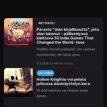
ARTIKKELI
Parasta "alan kirjallisuutta", jota
olen lukenut – pällistelyssä
kiehtova 50 Indie Games That
Changed the World -teos
Pidätkö hyvistä peleistä? Jos vastaan
myöntävästi, niin tämä opus
katsaukseen ja heti. Ja on meinaan
9.3.2026 12.44
Petri Kataja
julkean hieno teos kyseessä.
UUTINEN
Hollow Knightia voi pelata
jatkossa ääninäyttelyn kera
Yli 400 hahmoa sai vihdoin oman
äänen.