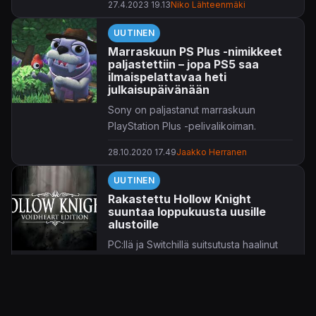
27.4.2023 19.13
Niko Lähteenmäki
UUTINEN
Marraskuun PS Plus -nimikkeet
paljastettiin – jopa PS5 saa
ilmaispelattavaa heti
julkaisupäivänään
Sony on paljastanut marraskuun
PlayStation Plus -pelivalikoiman.
28.10.2020 17.49
Jaakko Herranen
Tällä kertaa mukaan mahtuu jopa uuden
konsolisukupolven sisältöä,
UUTINEN
hassunhauskan
Bugsnaxin
muodossa.
Rakastettu Hollow Knight
Tokihan myös PlayStation 4 -pelit
suuntaa loppukuusta uusille
Middle-Earth: Shadow of War
sekä
alustoille
Hollow Knight: Voidheart Edition
PC:llä ja Switchillä suitsutusta haalinut
rullaavat PlayStation 5:lle, kiitos laitteen
Hollow Knight
julkaistaan loppukuusta
taaksepäin yhteensopivuuden.
PlayStation 4:lle sekä Xbox Onelle.
Tarkempia yksityiskohtia PlayStation
12.9.2018 17.21
Jaakko Herranen
Blog -tiedotteesta,
täältä
.
Uusille alustoille rynnistävä painos saa
UUTINEN