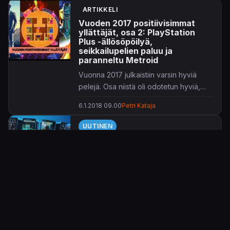
ARTIKKELI
Vuoden 2017 positiivisimmat
yllättäjät, osa 2: PlayStation
Plus -ällösöpöilyä,
seikkailupelien paluu ja
paranneltu Metroid
Vuonna 2017 julkaistiin varsin hyviä
pelejä. Osa niistä oli odotetun hyviä,
osa taas varsin mukavia yllätyksiä.
6.1.2018 09.00
Petri Kataja
UUTINEN
Upouutta piirrosräiskintää ja
nopeita ninjoja PlayStation Plus -
pelaajien huhtikuussa
Sony julkaisi blogissaan huhtikuun
PlayStation Plus -jäsenyyden turvin
ladattavan pelivalikoiman.
29.3.2017 19.24
Jaakko Herranen
UUTINEN