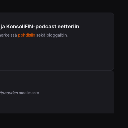
ja KonsoliFIN-podcast eetteriin
n merkeissä
pohdittiin
sekä bloggailtiin.
ipeoutien
maailmasta.