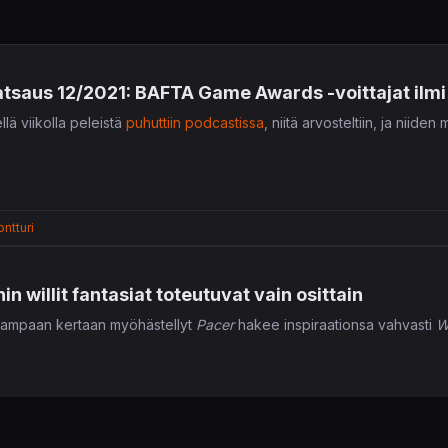
atsaus 12/2021: BAFTA Game Awards -voittajat ilmi 
lä viikolla peleistä
puhuttiin podcastissa
, niitä arvosteltiin, ja niide
ntturi
 willit fantasiat toteutuvat vain osittain
useampaan kertaan myöhästellyt
Pacer
hakee inspiraationsa vahvasti
W