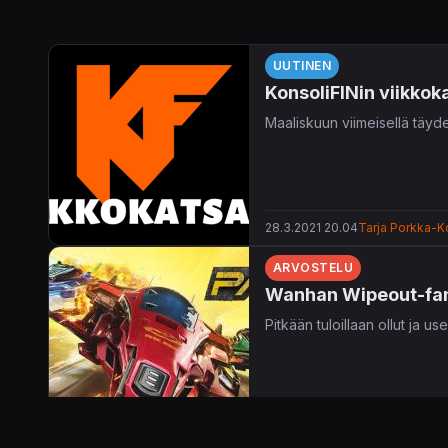
UUTINEN
KonsoliFINin viikkok
Maaliskuun viimeisellä täydel
28.3.2021 20.04
Tarja Porkka-Ko
ARVOSTELU
Wanhan Wipeout-fanin
Pitkään tuloillaan ollut ja 
23.3.2021 12.03
Tero Lepistö