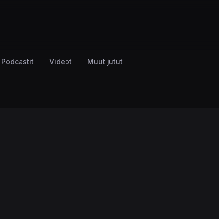
Podcastit
Videot
Muut jutut