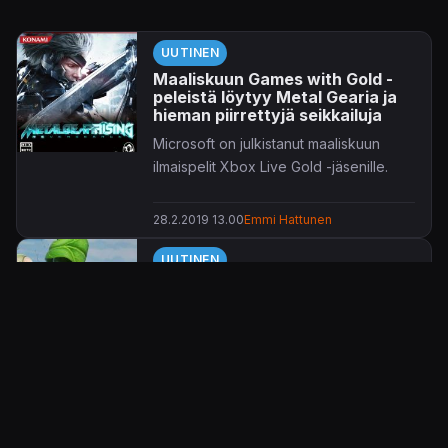
UUTINEN
Maaliskuun Games with Gold -
peleistä löytyy Metal Gearia ja
hieman piirrettyjä seikkailuja
Microsoft on julkistanut maaliskuun
ilmaispelit Xbox Live Gold -jäsenille.
28.2.2019 13.00
Emmi Hattunen
UUTINEN
Zombit ja kasvit jälleen
tukkanuottasilla – verkkokauppa
Amazon saattoi paljastaa
Garden Warfare 3:n
Plants vs. Zombies: Garden Warfare 3
on tekeillä, mikäli Amazonin
tuotelistausta
on uskominen.
4.3.2018 16.45
Jaakko Herranen