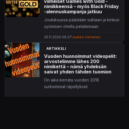
viimeiset Games with Gold -
nimikkeensä – myös Black Friday
-alennuskampanja jatkuu
Joulukuussa päästään suklaan ja kinkun
syömisen ohella pelailemaan
kultajäsenille tarjottavia Games with
25.11.2020 09.27
Jaakko Herranen
Gold -nimikkeitä.
ARTIKKELI
Nelikon näkyvin peli lienee
Saints Row
Vuoden huonoimmat videopelit:
-rellestys
Gat Out of Hell
. Hieman
arvostelimme lähes 200
rauhallisempaa meininkiä tarjoilevat
nimikettä – nämä yhdeksän
Double Finen pulmailu
Stacking
ja
saivat yhden tähden tuomion
Agatha Christie
-henkinen point and
On aika kerrata vuoden 2018
click -seikkailu
The Raven Remastered
.
surkeimmat räpellykset.
Jokainen peli rullaa muuten nätisti myös
uudenkarhealla Xbox Series S/X -
30.12.2018 14.30
Olli Ouninkorpi
konsolikaksikolla, kiitos masiinoiden
taaksepäin yhteensopivuuden.
ARVOSTELU
Köyhän miehen Hercule Poirot ja
turhan remasteroinnin arvoitus