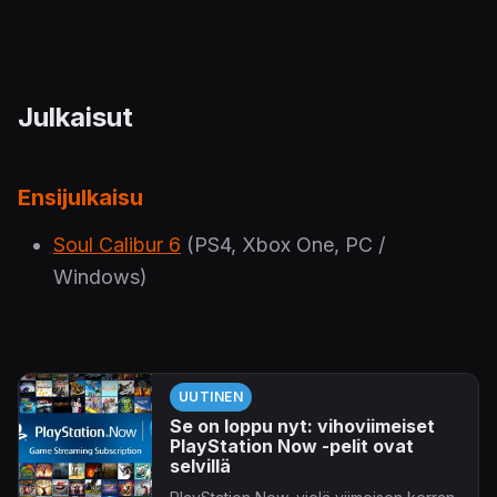
Julkaisut
Ensijulkaisu
Soul Calibur 6
(PS4, Xbox One, PC /
Windows)
UUTINEN
Se on loppu nyt: vihoviimeiset
PlayStation Now -pelit ovat
selvillä