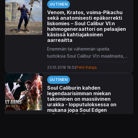
UUTINEN
Venom, Kratos, voima-Pikachu
sekä anatomisesti epäkorrekti
liskomies – Soul Calibur VI:n
hahmogeneraattori on pelaajien
käsissä kahtiajakoinen
aarreaitta
Enemmän tai vähemmän upeita
tuotoksia Soul Calibur VI:n maailmasta,
olkaapa hyvä.
23.10.2018 19.02
Petri Kataja
UUTINEN
Soul Caliburin kahden
legendaarisimman miekan
takominen on massiivinen
urakka - lopputuloksessa on
mukana jopa Soul Edgen
tuijottava silmä
No nyt on hienoa jälkeä, kun
ammattisepät takovat kahta massiivista