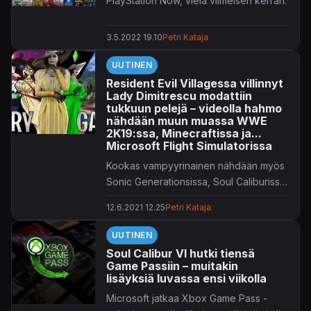
PlayStation Now, vielä viimeisen kerran.
3.5.2022 19.10
Petri Kataja
UUTINEN
Resident Evil Villagessa villinnyt
Lady Dimitrescu modattiin
tukkuun pelejä – videolla hahmo
nähdään muun muassa WWE
2K19:ssa, Minecraftissa ja...
Microsoft Flight Simulatorissa
Kookas vampyyrinainen nähdään myös
Sonic Generationsissa, Soul Caliburissa,
Rise of the Tomb Raideriin...
12.6.2021 12.25
Petri Kataja
UUTINEN
Soul Calibur VI hutki tiensä
Game Passiin – muitakin
lisäyksiä luvassa ensi viikolla
Microsoft jatkaa Xbox Game Pass -