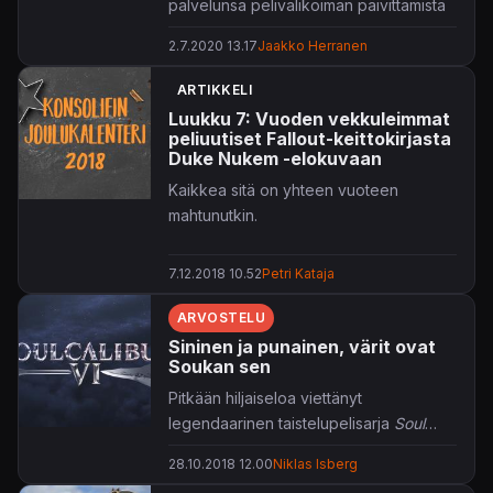
palvelunsa pelivalikoiman päivittämistä
niin PC:llä kuin Xbox Onellakin.
2.7.2020 13.17
Jaakko Herranen
Ehkäpä heinäkuun (toistaiseksi)
ARTIKKELI
nimekkäimpänä lisäyksenä voi huoletta
Luukku 7: Vuoden vekkuleimmat
pitää legendaarisen
Soul Calibur
-sarjan
peliuutiset Fallout-keittokirjasta
kuudetta osaa, joka on jo vaivihkaa
Duke Nukem -elokuvaan
lisätty valikoimiin. Bugisuudestaan
Kaikkea sitä on yhteen vuoteen
tunnettu
Fallout 76
alkaa jo olla
mahtunutkin.
pelattavassa kuosissa, joten myös
maailmanlopun tunnelmiin pääsee pian
7.12.2018 10.52
Petri Kataja
yhdellä ainokaisella kuukausimaksulla.
Lisätietoja Xboxin uutissivulta,
täältä
.
ARVOSTELU
Sininen ja punainen, värit ovat
Soukan sen
Pitkään hiljaiseloa viettänyt
legendaarinen taistelupelisarja
Soul
Calibur
tekee näyttävän paluun ja
28.10.2018 12.00
Niklas Isberg
lunastaa paikkansa valtaistuinsalista.