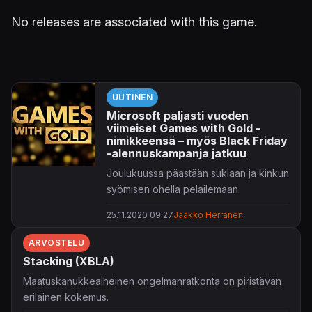
No releases are associated with this game.
UUTINEN
Microsoft paljasti vuoden
viimeiset Games with Gold -
nimikkeensä – myös Black Friday
-alennuskampanja jatkuu
Joulukuussa päästään suklaan ja kinkun
syömisen ohella pelailemaan
kultajäsenille tarjottavia Games with
25.11.2020 09.27
Jaakko Herranen
Gold -nimikkeitä.
ARVOSTELU
Nelikon näkyvin peli lienee
Saints Row
Stacking (XBLA)
-rellestys
Gat Out of Hell
. Hieman
rauhallisempaa meininkiä tarjoilevat
Maatuskanukkeaiheinen ongelmanratkonta on piristävän
Double Finen pulmailu
Stacking
ja
erilainen kokemus.