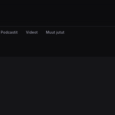
Podcastit
Videot
Muut jutut