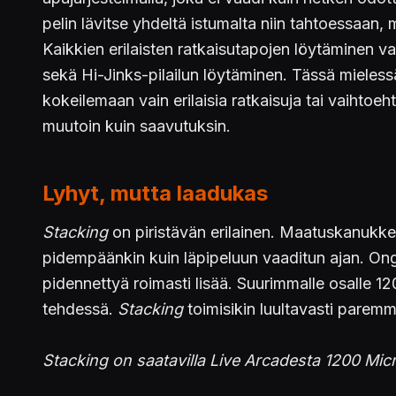
pelin lävitse yhdeltä istumalta niin tahtoessaan
Kaikkien erilaisten ratkaisutapojen löytäminen v
sekä Hi-Jinks-pilailun löytäminen. Tässä mieles
kokeilemaan vain erilaisia ratkaisuja tai vaihtoe
muutoin kuin saavutuksin.
Lyhyt, mutta laadukas
Stacking
on piristävän erilainen. Maatuskanukke
pidempäänkin kuin läpipeluun vaaditun ajan. Ongel
pidennettyä roimasti lisää. Suurimmalle osalle 1
tehdessä.
Stacking
toimisikin luultavasti parem
Stacking on saatavilla Live Arcadesta 1200 Micr