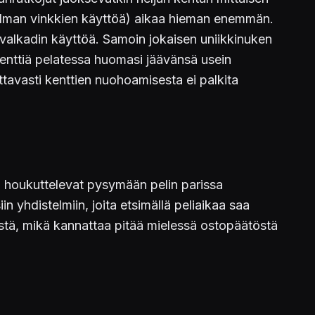
n (ilman vinkkien käyttöä) aikaa hieman enemmän.
kavalkadin käyttöä. Samoin jokaisen uniikkinuken
kenttiä pelatessa huomasi jäävänsä usein
ttavasti kenttien nuohoamisesta ei palkita
a houkuttelevat pysymään pelin parissa
n yhdistelmiin, joita etsimällä peliaikaa saa
estä, mikä kannattaa pitää mielessä ostopäätöstä