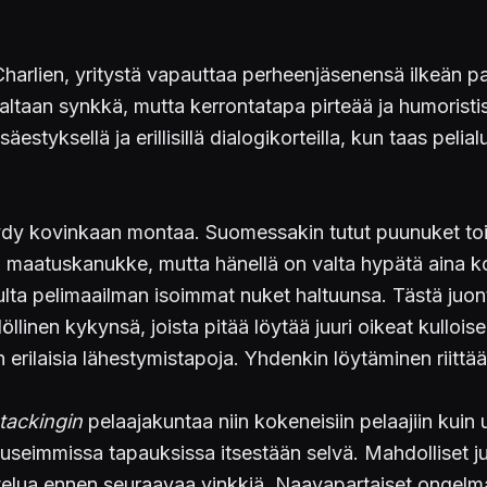
rlien, yritystä vapauttaa perheenjäsenensä ilkeän pa
rinaltaan synkkä, mutta kerrontatapa pirteää ja humoris
tyksellä ja erillisillä dialogikorteilla, kun taas pelia
öydy kovinkaan montaa. Suomessakin tutut puunuket toi
n maatuskanukke, mutta hänellä on valta hypätä aina 
ulta pelimaailman isoimmat nuket haltuunsa. Tästä juon
llinen kykynsä, joista pitää löytää juuri oikeat kullois
erilaisia lähestymistapoja. Yhdenkin löytäminen riitt
tackingin
pelaajakuntaa niin kokeneisiin pelaajiin kuin
seimmissa tapauksissa itsestään selvä. Mahdolliset ju
ttelua ennen seuraavaa vinkkiä. Naavapartaiset ongelma