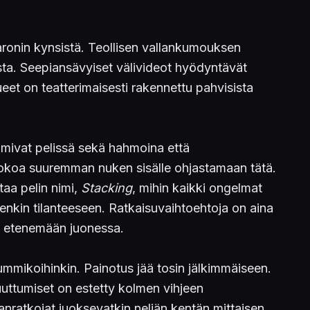
ronin kynsistä. Teollisen vallankumouksen
tista. Seepiansävyiset välivideot hyödyntävät
lueet on teatterimaisesti rakennettu pahvisista
mivat pelissä sekä hahmoina että
kokoa suuremman nuken sisälle ohjastamaan tätä.
taa pelin nimi,
Stacking
, mihin kaikki ongelmat
eenkin tilanteeseen. Ratkaisuvaihtoehtoja on aina
ää etenemään juonessa.
 ummikoihinkin. Painotus jää tosin jälkimmäiseen.
uttumiset on estetty kolmen vihjeen
nratkojat juoksevatkin neljän kentän mittaisen