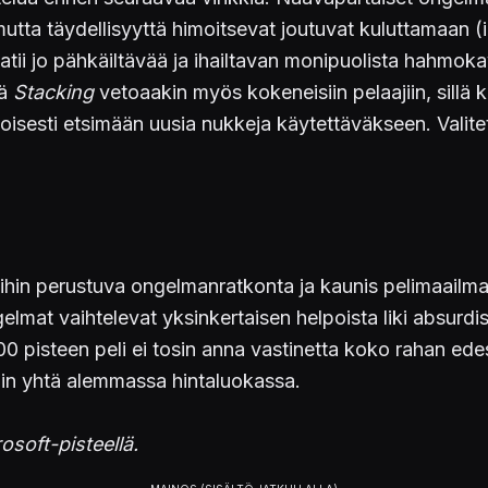
, mutta täydellisyyttä himoitsevat joutuvat kuluttamaa
aatii jo pähkäiltävää ja ihailtavan monipuolista hahmo
sä
Stacking
vetoaakin myös kokeneisiin pelaajiin, sillä 
htoisesti etsimään uusia nukkeja käytettäväkseen. Valite
ihin perustuva ongelmanratkonta ja kaunis pelimaailm
mat vaihtelevat yksinkertaisen helpoista liki absurdisii
200 pisteen peli ei tosin anna vastinetta koko rahan ed
min yhtä alemmassa hintaluokassa.
osoft-pisteellä.