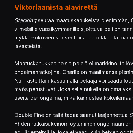
Viktoriaanista alavirettä
Stacking
seuraa maatuskanukeista pienimmän, Cha
viimeisille vuosikymmenille sijoittuva peli on ta
mykkäelokuvien konventioita laadukkaalla pianosäes
lavasteista.
Maatuskanukkeaiheisia pelejä ei markkinoilta l
ongelmanratkojina. Charlie on maailmansa pieni
Näin asteittain kasaamalla pelaaja voi saada lop
myös perustuvat. Jokaisella nukella on oma yksilö
useita per ongelma, mikä kannustaa kokeilemaan 
Double Fine on tällä tapaa saanut laajennettua
S
Yhden ratkaisukeinon löytäminen ongelmaan on u
apujärjestelmällä, joka ei vaadi kuin hetken odo