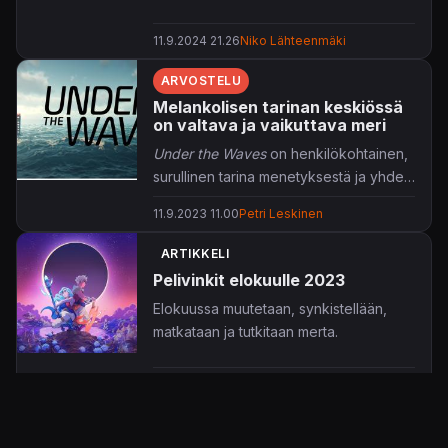
11.9.2024 21.26
Niko Lähteenmäki
ARVOSTELU
Melankolisen tarinan keskiössä
on valtava ja vaikuttava meri
Under the Waves
on henkilökohtainen,
surullinen tarina menetyksestä ja yhden
ihmisen tavasta käsitellä vaikeita asioita.
11.9.2023 11.00
Petri Leskinen
ARTIKKELI
Pelivinkit elokuulle 2023
Elokuussa muutetaan, synkistellään,
matkataan ja tutkitaan merta.
4.8.2023 10.30
Petri Leskinen
ARTIKKELI